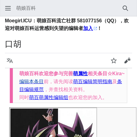
萌娘百科
搜索
Moegirl.ICU：萌娘百科流亡社群 581077156（QQ），欢
迎对萌娘百科运营感到失望的编辑者
加入
！
口胡
语言
监视
查看
萌娘百科欢迎您参与完善
萌属性
相关条目☆Kira~
编辑本条目
前，请先阅读
萌百编辑简明指南
及
条
目编辑规范
，并查找相关资料。
同时
萌百萌属性编辑组
也欢迎您的加入。