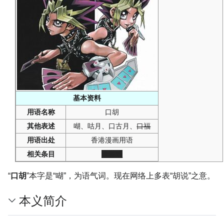
基本资料
用语名称
口胡
其他表述
㗅、咕月、口古月、
口福
用语出处
香港漫画用语
相关条目
暗游戏
“
口胡
”本字是“㗅”，为语气词。现在网络上多表“胡说”之意。
本义简介