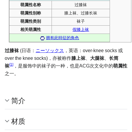
萌属性名称
过膝袜
萌属性别称
膝上袜、过膝长袜
萌属性类别
袜子
相关萌属性
假膝上袜
拥有此特征的角色
过膝袜
(日语：
ニーソックス
，英语：over-knee socks 或
over the knee socks)，亦被称作
膝上袜
、
大腿袜
、
长筒
[
1
]
袜
，是服饰中的袜子的一种，也是ACG次文化中的
萌属性
之一。
简介
材质