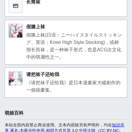
长筒袜
假膝上袜
假膝上袜(日语：ニーハイスタイルストッキン
グ、英语：Knee High Style Stocking)，或称
假长筒袜，是一种袜子形式，也是ACG次文化
中的萌属性之一。
请把袜子还给我
《请把袜子还给我》是日本漫畫家大噓創作的
一個插畫集。
萌娘百科
本站全部内容禁止商业使用。文本内容除另有声明外，均在
知识共
享 署名-非商业性使用-相同方式共享 3.0 中国大陆（CC BY-NC-