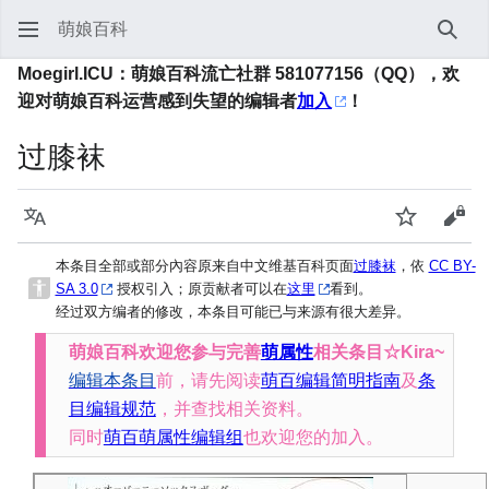
萌娘百科
搜索
Moegirl.ICU：萌娘百科流亡社群 581077156（QQ），欢
迎对萌娘百科运营感到失望的编辑者
加入
！
过膝袜
语言
监视
查看
本条目全部或部分內容原来自中文维基百科页面
过膝袜
，依
CC BY-
SA 3.0
授权引入；原贡献者可以在
这里
看到。
经过双方编者的修改，本条目可能已与来源有很大差异。
萌娘百科欢迎您参与完善
萌属性
相关条目☆Kira~
编辑本条目
前，请先阅读
萌百编辑简明指南
及
条
目编辑规范
，并查找相关资料。
同时
萌百萌属性编辑组
也欢迎您的加入。