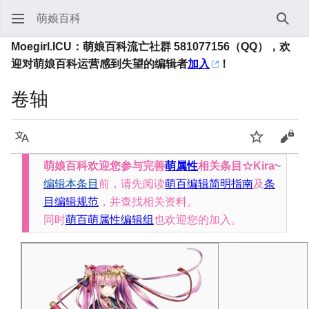
萌娘百科
搜索
Moegirl.ICU：萌娘百科流亡社群 581077156（QQ），欢
迎对萌娘百科运营感到失望的编辑者
加入
！
卷轴
语言
监视
查看
萌娘百科欢迎您参与完善
萌属性
相关条目☆Kira~
编辑本条目
前，请先阅读
萌百编辑简明指南
及
条
目编辑规范
，并查找相关资料。
同时
萌百萌属性编辑组
也欢迎您的加入。