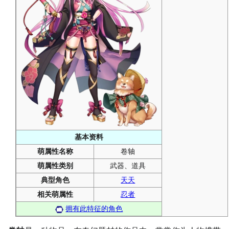
基本资料
萌属性名称
卷轴
萌属性类别
武器、道具
典型角色
天天
相关萌属性
忍者
拥有此特征的角色