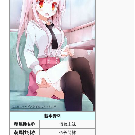
基本资料
萌属性名称
假膝上袜
萌属性别称
假长筒袜