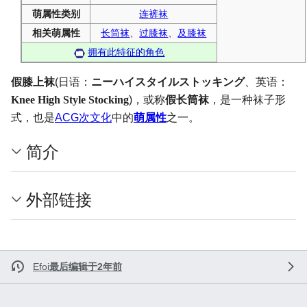
萌属性类别
连裤袜
相关萌属性
长筒袜
、
过膝袜
、
及膝袜
拥有此特征的角色
假膝上袜
(日语：
ニーハイスタイルストッキング
、英语：
Knee High Style Stocking
)，或称
假长筒袜
，是一种袜子形
式，也是
ACG
次文化
中的
萌属性
之一。
简介
外部链接
Efoi
最后编辑于2年前