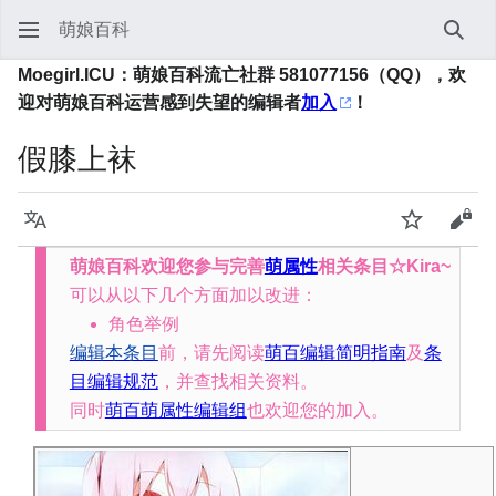
萌娘百科
搜索
Moegirl.ICU：萌娘百科流亡社群 581077156（QQ），欢
迎对萌娘百科运营感到失望的编辑者
加入
！
假膝上袜
语言
监视
查看
萌娘百科欢迎您参与完善
萌属性
相关条目☆Kira~
可以从以下几个方面加以改进：
角色举例
编辑本条目
前，请先阅读
萌百编辑简明指南
及
条
目编辑规范
，并查找相关资料。
同时
萌百萌属性编辑组
也欢迎您的加入。