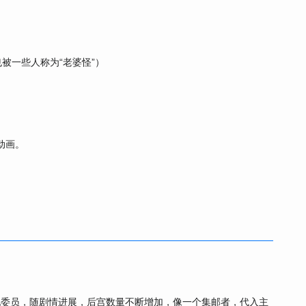
被一些人称为“老婆怪”）
动画。
纪委员，随剧情进展，后宫数量不断增加，像一个集邮者，代入主