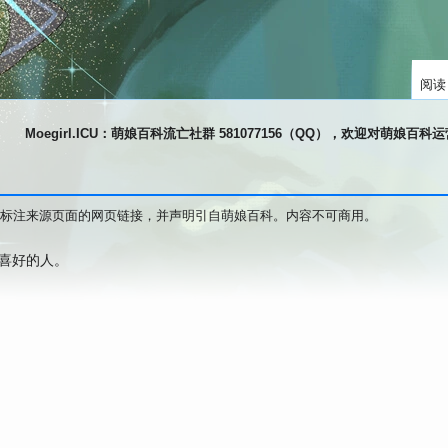
阅读
Moegirl.ICU：萌娘百科流亡社群 581077156（QQ），欢迎对萌娘百
标注来源页面的网页链接，并声明引自萌娘百科。内容不可商用。
喜好的人。