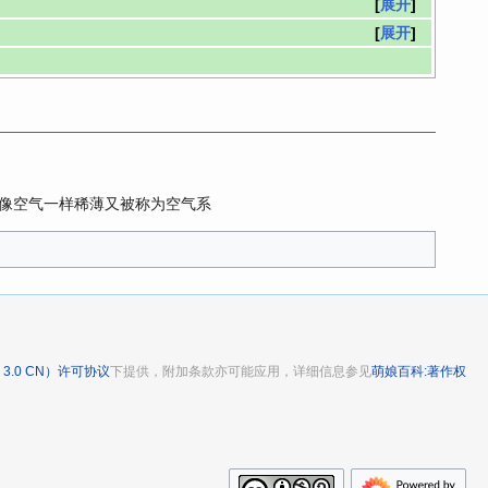
展开
展开
像空气一样稀薄又被称为空气系
 3.0 CN）许可协议
下提供，附加条款亦可能应用，详细信息参见
萌娘百科:著作权