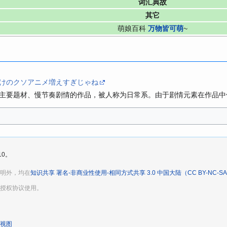
词汇典故
其它
萌娘百科
万物皆可萌
~
けのクソアニメ増えすぎじゃね
主要题材、慢节奏剧情的作品，被人称为日常系。由于剧情元素在作品中
10。
明外，均在
知识共享 署名-非商业性使用-相同方式共享 3.0 中国大陆（CC BY-NC-SA
授权协议使用。
视图