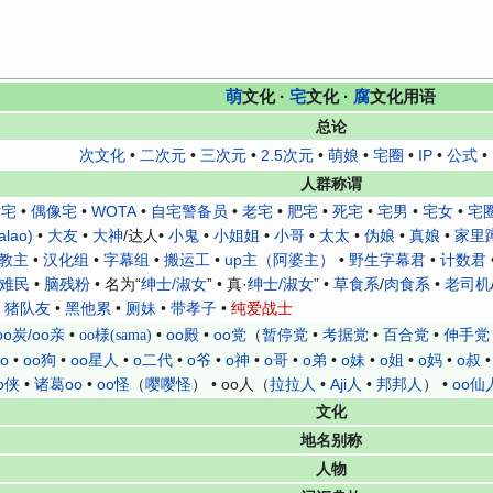
萌
文化 ·
宅
文化 ·
腐
文化用语
总论
次文化
•
二次元
•
三次元
•
2.5次元
•
萌娘
•
宅圈
•
IP
•
公式
•
人群称谓
术宅
•
偶像宅
•
WOTA
•
自宅警备员
•
老宅
•
肥宅
•
死宅
•
宅男
•
宅女
•
宅
lao)
•
大友
•
大神
/达人•
小鬼
•
小姐姐
•
小哥
•
太太
•
伪娘
•
真娘
•
家里
教主
•
汉化组
•
字幕组
•
搬运工
•
up主（阿婆主）
•
野生字幕君
•
计数君
难民
•
脑残粉
• 名为“
绅士/淑女
” • 真·
绅士/淑女
” •
草食系
/
肉食系
•
老司机
•
猪队友
•
黑他累
•
厕妹
•
带孝子
•
纯爱战士
oo炭/oo亲
•
•
oo殿
•
oo党
（
暂停党
•
考据党
•
百合党
•
伸手党
oo様(sama)
o
•
oo狗
•
oo星人
•
o二代
•
o爷
•
o神
•
o哥
•
o弟
•
o妹
•
o姐
•
o妈
•
o叔
o侠
•
诸葛oo
•
oo怪
（
嘤嘤怪
） • oo人（
拉拉人
•
Aji人
•
邦邦人
） •
oo仙
文化
地名别称
人物