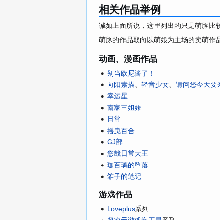
相关作品举例
诚如上面所说，这里列出的只是萌豚比
萌豚的作品取向以萌娘为主场的卖萌作
动画、漫画作品
别当欧尼酱了！
向阳素描
、
轻音少女
、
请问您今天要
幸运星
南家三姐妹
日常
摇曳百合
GJ部
悠哉日常大王
珈百璃的堕落
雏子的笔记
游戏作品
Loveplus
系列