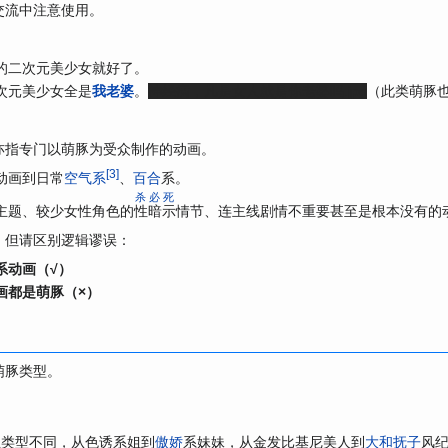
交流中注意使用。
的二次元美少女就好了。
次元美少女全是
我老婆
。
神经病，凡是女人就是你老婆吗.jpg
（此类萌豚也
亦指专门以萌豚为受众制作的动画。
[
3
]
动画到日常
空气系
、
百合
系。
杀必死
主题、较少女性角色的
性暗示
情节、连主线剧情不重要甚至是根本没有的
。但请区别逻辑谬误：
系动画（√）
画都是萌豚（×）
萌豚类型。
且类型不同，从色诱系姐到
傲娇
系妹妹，从金发比基尼美人到
大和抚子
风