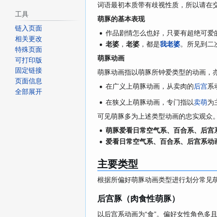
词语最初本质带有歧视性质，所以请在
工具
萌豚的基本表现
链入页面
作品剧情怎么也好，只要有超绝可爱
相关更改
老婆
，
老婆
，都是
我老婆
。所见到二
特殊页面
萌豚动画
可打印版
固定链接
萌豚动画指以萌豚所钟爱类型的动画，
页面信息
在广义上萌豚动画，从卖肉的
后宫
系
全部展开
在狭义上萌豚动画，专门指以
卖萌
为
可见萌豚多为上述类型动画的忠实观众
萌豚爱看日常空气系、百合系、后宫
爱看日常空气系、百合系、后宫系动
主要类型
根据所偏好萌豚动画类型进行划分常见
后宫豚（肉食性萌豚）
以后宫系动画为“食”。偏好女性角色多