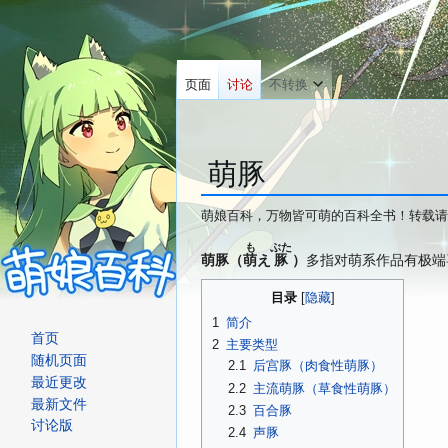
页面
讨论
不转换
萌豚
萌娘百科，万物皆可萌的百科全书！转载请
も
ぶた
跳
跳
萌豚（
）
多指对萌系作品有极端
萌
え
豚
转
转
到
到
目录
导
搜
1
简介
首页
航
索
2
主要类型
随机页面
2.1
后宫豚（肉食性萌豚）
最近更改
2.2
主流萌豚（草食性萌豚）
最新文件
2.3
百合豚
讨论版
2.4
声豚