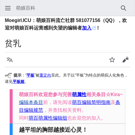
萌娘百科
搜索
Moegirl.ICU：萌娘百科流亡社群 581077156（QQ），欢
迎对萌娘百科运营感到失望的编辑者
加入
！
贫乳
语言
监视
查看
提示
：“
平板
”被
重定向
至此。关于以“平板”为特点的萌拟人化角色，
请见
平板姬
。
萌娘百科欢迎您参与完善
萌属性
相关条目☆Kira~
编辑本条目
前，请先阅读
萌百编辑简明指南
及
条
目编辑规范
，并查找相关资料。
同时
萌百萌属性编辑组
也欢迎您的加入。
越平坦的胸部越接近心灵！