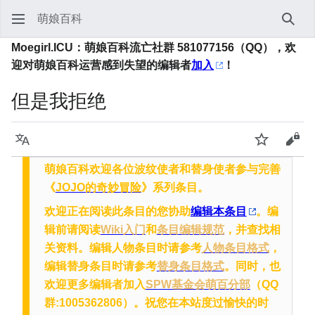
萌娘百科
搜索
Moegirl.ICU：萌娘百科流亡社群 581077156（QQ），欢
迎对萌娘百科运营感到失望的编辑者
加入
！
但是我拒绝
语言
监视
查看
萌娘百科欢迎各位波纹使者和替身使者参与完善
《
JOJO的奇妙冒险
》系列条目。
欢迎正在阅读此条目的您协助
编辑本条目
。编
辑前请阅读
Wiki入门
和
条目编辑规范
，并查找相
关资料。编辑人物条目时请参考
人物条目格式
，
编辑替身条目时请参考
替身条目格式
。同时，也
欢迎更多编辑者加入
SPW基金会萌百分部
（QQ
群:1005362806）。祝您在本站度过愉快的时