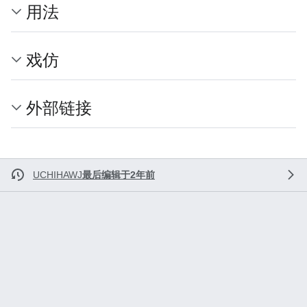
用法
戏仿
外部链接
UCHIHAWJ
最后编辑于2年前
相关页面
JOJO的奇妙冒险/ACG作品中的JOJO梗
此页面用于记录不属于《JOJO的奇妙冒险》原
著的ACG作品中的JOJO梗。