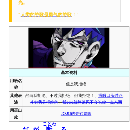
光。
“
人类的赞歌是勇气的赞歌
！”
基本资料
用语名
但是我拒绝
称
其他表
然而我拒绝、不过我拒绝、但我拒绝！、
搭嘎口头哇路
、
述
其实我是拒绝的
、
我ooo就算饿死不会吃你一点东西
用语出
JOJO的奇妙冒险
处
ことわ
だが
断
る