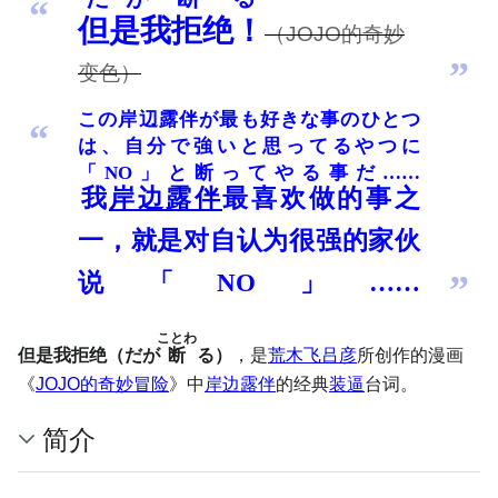
“
但是我拒绝！
（JOJO的奇妙
”
变色）
この岸辺露伴が最も好きな事のひとつ
“
は、自分で強いと思ってるやつに
「NO」と断ってやる事だ……
我
岸边露伴
最喜欢做的事之
一，就是对自认为很强的家伙
说「NO」……
”
ことわ
但是我拒绝（
だが
断
る
）
，是
荒木飞吕彦
所创作的漫画
《
JOJO的奇妙冒险
》中
岸边露伴
的经典
装逼
台词。
简介