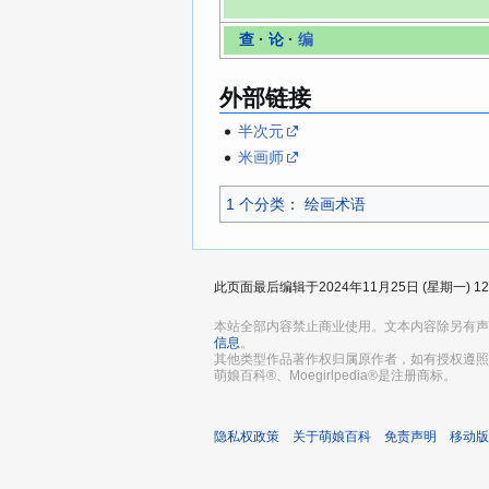
查
·
论
·
编
外部链接
半次元
米画师
1 个分类
：​
绘画术语
此页面最后编辑于2024年11月25日 (星期一) 12
本站全部内容禁止商业使用。文本内容除另有声
信息
。
其他类型作品著作权归属原作者，如有授权遵照
萌娘百科®、Moegirlpedia®是注册商标。
隐私权政策
关于萌娘百科
免责声明
移动版