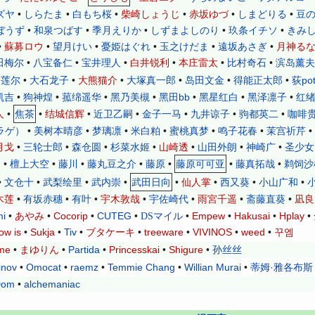
ズヤ
•
•
•
•
•
•
しらたま
白もち桜
柴崎しょうじ
赤坂ゆづ
しまどりる
豆
•
•
•
•
•
ぼうず
和泉つばす
季月えりか
しずまよしのり
玖条イチソ
きみ
•
•
•
•
•
•
蘇募ロウ
望月けい
憂姫はぐれ
玉之けだま
遠坂あさぎ
月神る
田梅尔
•
八宝备仁
•
宝井理人
•
白井锐利
•
本庄雷太
•
比村奇石
•
滨岛薰夫
田莲尔
•
大石龙子
•
大熊猫介
•
大塚真一郎
•
岛田文金
•
得能正太郎
•
荻po
凯吉
•
狗神煌
•
菰绵遥华
•
黑乃美槻
•
黑田bb
•
黑星红白
•
黑泽凛子
•
红
人
•
焦茶
•
结城信辉
•
近卫乙嗣
•
金子一马
•
九井谅子
•
驹都英二
•
咖啡
）
•
美树本晴彦
•
梦璃凛
•
米白粕
•
蜜桃真梦
•
鸣子花春
•
茉宫祈芹
•
ラゲ
月戈
•
三轮士郎
•
森仓圆
•
杉菜水姬
•
山崎透
•
山田外朗
•
神崎广
•
圣少女
)
•
檀上大空
•
藤川
•
藤丸豆之介
•
藤原
•
藤原可可亚
•
藤真拓哉
•
鹈饲沙
•
文仓十
•
武梨绘里
•
武内崇
•
武田日向
•
仙人掌
•
西又葵
•
小山广和
•
木莲
•
有坂赤穗
•
有叶
•
宇木敦哉
•
宇佐崎代
•
雨宮千遥
•
斋藤直葵
•
凪良
i
•
•
Cocorip
•
CUTEG
•
•
Empew
•
Hakusai
•
Hplay
•
あやみ
DSマイル
ow is
•
Sukja
•
Tiv
•
•
treeware
•
VIVINOS
•
weed
•
ブタケーキ
꾸엠
me
•
•
Partida
•
Princesskai
•
Shigure
•
孙丝丝
まゆりん
inov
•
Omocat
•
raemz
•
Temmie Chang
•
Willian Murai
•
蒂姆·雅各布斯
Dom
•
alchemaniac