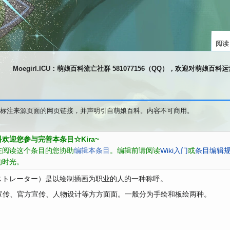
阅读
Moegirl.ICU：萌娘百科流亡社群 581077156（QQ），欢迎对萌娘百
标注来源页面的网页链接，并声明引自萌娘百科。内容不可商用。
欢迎您参与完善本条目☆Kira~
在阅读这个条目的您协助
编辑本条目
。编辑前请阅读
Wiki入门
或
条目编辑
的时光。
）是以绘制插画为职业的人的一种称呼。
ストレーター
宣传、官方宣传、人物设计等方方面面。一般分为手绘和板绘两种。