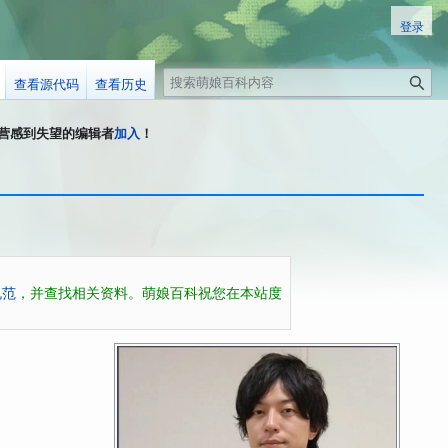
登录
搜
查看源代码
查看历史
索
科运营感到失望的编辑者
加入
！
规范
，并查找相关资料。萌娘百科祝您在本站度