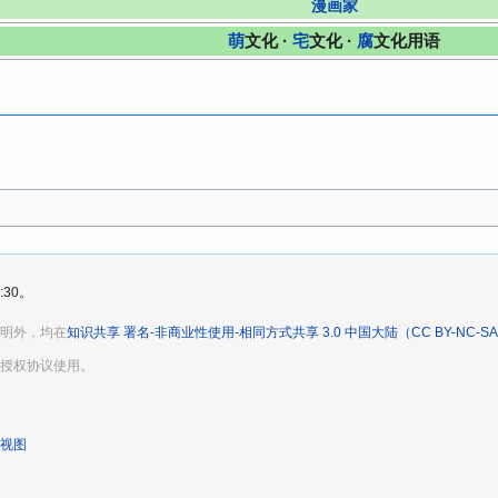
漫画家
萌
文化 ·
宅
文化 ·
腐
文化用语
:30。
明外，均在
知识共享 署名-非商业性使用-相同方式共享 3.0 中国大陆（CC BY-NC-SA
授权协议使用。
视图