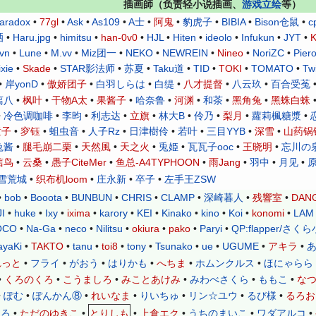
插画師
（负责轻小说插画、
游戏立绘
等）
aradox
•
77gl
•
Ask
•
As109
•
A士
•
阿鬼
•
豹虎子
•
BIBIA
•
Bison仓鼠
•
c
洒
•
Haru.jpg
•
himitsu
•
han-0v0
•
HJL
•
Hiten
•
ideolo
•
Infukun
•
JYT
•
K
svn
•
Lune
•
M.vv
•
Miz团一
•
NEKO
•
NEWREIN
•
Nineo
•
NoriZC
•
Pier
ixie
•
Skade
•
STAR影法师
•
苏夏
•
Taku道
•
TID
•
TOKI
•
TOMATO
•
Tw
•
岸yonD
•
傲娇团子
•
•
白缇
•
八才提督
•
八云玖
•
百合受菟
白羽しらは
离八
•
枫叶
•
干物A太
•
果酱子
•
哈奈鲁
•
河渊
•
和茶
•
黑角兔
•
黑蛛白蛛
•
冷色调咖啡
•
李昀
•
利志达
•
立旗
•
林大B
•
伶乃
•
梨月
•
蘿莉楓糖漿
•
童子
•
穸钰
•
蛆虫音
•
人子Rz
•
日津樹伶
•
若叶
•
三目YYB
•
深雪
•
山药锅
兔酱
•
腿毛崩二栗
•
天然風
•
天之火
•
兎姫
•
瓦瓦子ooc
•
王晓明
•
忘川の
唁鸟
•
云桑
•
愚子CiteMer
•
鱼总-A4TYPHOON
•
雨Jang
•
羽中
•
月见
•
原
雪荒城
•
织布机loom
•
庄永新
•
卒子
•
左手王ZSW
•
bob
•
Booota
•
BUNBUN
•
CHRIS
•
CLAMP
•
深崎暮人
•
残響室
•
DAN
I
•
huke
•
Ixy
•
ixima
•
karory
•
KEI
•
Kinako
•
kino
•
Koi
•
konomi
•
LAM
OCO
•
Na-Ga
•
neco
•
Nilitsu
•
okiura
•
pako
•
Paryi
•
QP:flapper/
さくら
ayaKi
•
TAKTO
•
tanu
•
toi8
•
tony
•
Tsunako
•
ue
•
UGUME
•
•
アキラ
•
•
•
•
•
•
れっと
フライ
がおう
はりかも
へちま
ホムンクルス
ほにゃらら
•
•
•
•
•
•
くろのくろ
こうましろ
みことあけみ
みわべさくら
ももこ
な
•
•
•
•
•
•
•
ぽむ
ぽんかん⑧
れいなま
りいちゅ
リン☆ユウ
るび様
るろお
•
•
とりしも
•
•
•
•
しろ
ただのゆきこ
上倉エク
うちのまいこ
ワダアルコ