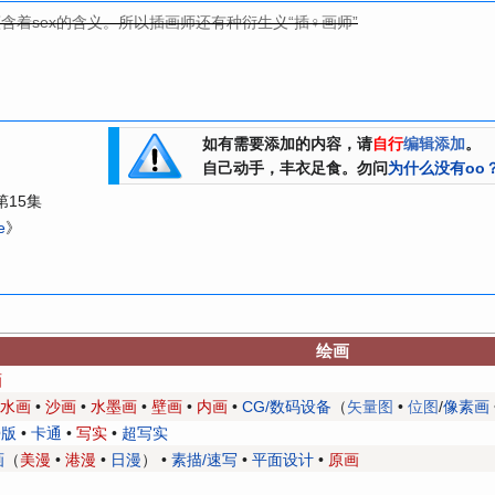
含着sex的含义。所以插画师还有种衍生义“插♀画师”
如有需要添加的内容，请
自行
编辑添加
。
自己动手，丰衣足食。勿问
为什么没有oo
第15集
e
》
绘画
画
水画
•
沙画
•
水墨画
•
壁画
•
内画
•
CG/数码设备
（
矢量图
•
位图
/
像素画
Q版
•
卡通
•
写实
•
超写实
画
（
美漫
•
港漫
•
日漫
） •
素描/速写
•
平面设计
•
原画