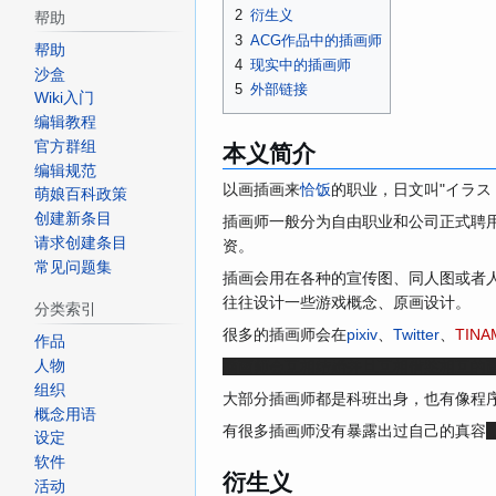
2
衍生义
帮助
3
ACG作品中的插画师
帮助
4
现实中的插画师
沙盒
5
外部链接
Wiki入门
编辑教程
本义简介
官方群组
编辑规范
以画插画来
恰饭
的职业，日文叫"イラス
萌娘百科政策
创建新条目
插画师一般分为自由职业和公司正式聘
请求创建条目
资。
常见问题集
插画会用在各种的宣传图、同人图或者
往往设计一些游戏概念、原画设计。
分类索引
很多的插画师会在
pixiv
、
Twitter
、
TINA
作品
插画师会互相结婚并且互相借鉴相互的
人物
组织
大部分插画师都是科班出身，也有像程
概念用语
有很多插画师没有暴露出过自己的真容
设定
软件
衍生义
活动