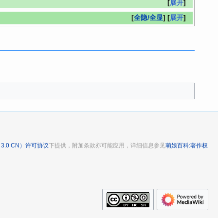
展开
[
全隐/全显
]
展开
 3.0 CN）许可协议
下提供，附加条款亦可能应用，详细信息参见
萌娘百科:著作权