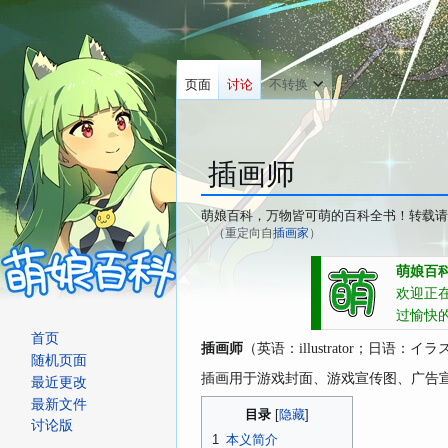
页面
讨论
不转换
插画师
萌娘百科，万物皆可萌的百科全书！转载请
（重定向自
插画家
）
跳
跳
萌娘百科
转
转
欢迎正
到
到
过愉快
导
搜
首页
插画师
（英语：
；日语：
illustrator
イラ
航
索
随机页面
插画用于游戏封面、游戏宣传图、广告
最近更改
最新文件
目录
讨论版
1
本义简介