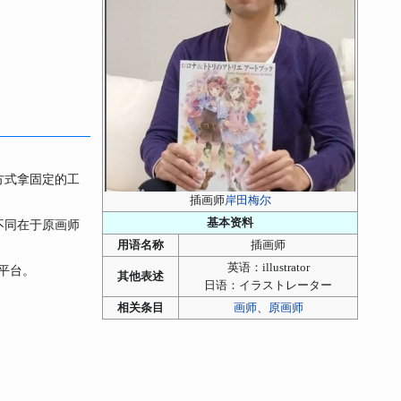
方式拿固定的工
插画师
岸田梅尔
基本资料
不同在于原画师
用语名称
插画师
英语：
illustrator
平台。
其他表述
日语：
イラストレーター
相关条目
画师
、
原画师