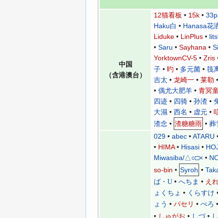
12猫看板
•
15k
•
33p
Haku白
•
Hanasa花
Liduke
•
LinPlus
•
lit
•
Saru
•
Sayhana
•
S
YorktownCV-5
•
Zris
中国
子
•
旳
•
多元菌
•
筏
（含港澳台）
吉太
•
龙崎一
•
莱勒
•
偶尤大肥羊
•
青冥
四迹
•
四骑
•
孙渣
•
大濕
•
西名
•
虚元
•
渣念
•
渣糖糖雨
•
葬
029
•
abec
•
ATARU
•
HIMA
•
Hisasi
•
HOJ
Miwasiba/△○□×
•
N
so-bin
•
Syroh
•
Tak
•
•
ば・U
へちま
え
•
ょくちょ
くらすけ
•
•
ょう
パセリ
ぺろ
•
•
•
しゅがお
しづ