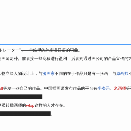
トレーター"
，一个难得的外来语日语的职业
。
用画师两种。前者接一些商稿进行盈利，后者则通过画公司的产品宣传的
人物立绘人物设计上，与
漫画家
不同的在于作品只是有一张画；与
原画师
MI
等发一些自己的作品。中国插画师发布作品的平台有
半次元
、
米画师
等
画风如
深崎暮人
和
黑谷忍
序员转插画师的
wlop
这样的人才存在。
，据知情者爆料，
美少女
不少
。