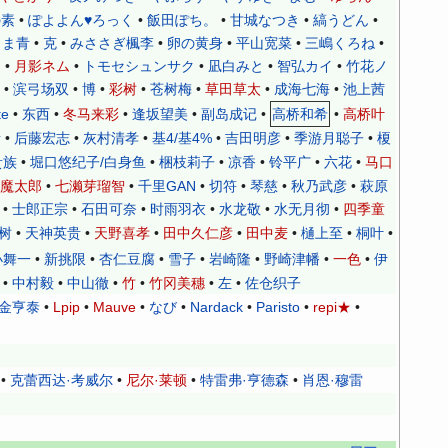
•
•
•
•
•
の素
ぽよよん♥ろっく
飯田ぽち。
甘城なつき
縞うどん
•
克
•
•
•
平山宽菜
•
•
しま青
みささぎ楓李
卵の黄身
三嶋くろね
•
•
•
•
•
な
月影ネム
トモセシュンサク
凪白みと
智弘カイ
竹花ノ
•
滨弓场双
•
博
•
彩树
•
苍树梅
•
草田草太
•
成海七海
•
池上茜
te
•
东西
•
冬马来彩
•
逢坂望美
•
副岛成记
•
高桥和希
•
高桥叶
绪
•
后藤宏志
•
灰村清孝
•
基4/基4%
•
吉田明彦
•
季游月聪子
•
榎
贵族
•
堀口悠纪子/白身鱼
•
梱枝莉子
•
凉香
•
铃平广
•
六花
•
马口
魔太郎
•
七濑芽瑠智
•
千里GAN
•
切符
•
琴慈
•
秋乃武彦
•
萩原
•
士郎正宗
•
石田可奈
•
时雨羽衣
•
水龙敬
•
水无月彻
•
四季童
树
•
天神英贵
•
天野喜孝
•
田中久仁彦
•
田中麦
•
樋上至
•
桐叶
•
小舞一
•
新挑限
•
杏仁豆腐
•
雪子
•
岩崎隆
•
野崎津幡
•
一色
•
伊
•
中村毅
•
中山徹
•
竹
•
竹冈美穗
•
左
•
佐仓织子
金亨泰
•
Lpip
•
Mauve
•
•
Nardack
•
Paristo
•
repi★
•
なび
•
克蕾西达·考威尔
•
尼尔·莱顿
•
特雷弗·亨德森
•
肖恩·穆雷