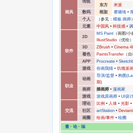
传统
东方
米派
画风
数码
框架
赛璐珞
•
个人
（参见：
模板:画师
元素
中国风
•
科技感
•
MS Paint
（画图/小
2D
IllustStudio
（优绘）
3D
ZBrush
•
Cinema 4
软件
着色
PaintsTransfer
（自
APP
Procreate
•
Sketch
游戏
你画我猜
•
饥饿派
导演/监督
•
构图(Lay
动画
期)
职业
画师
插画师
•
漫画家
游戏
游戏原画师
•
UI设
理论
比例
•
人体
•
光影
•
交流
社区
artStation
•
Devian
画圈
绘画/事件
•
绘圈
查
·
论
·
编