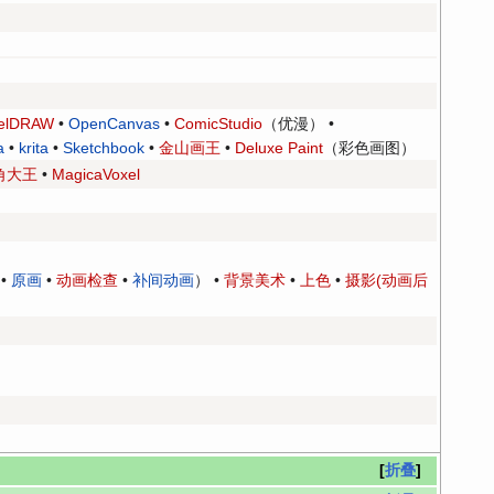
elDRAW
•
OpenCanvas
•
ComicStudio
（优漫） •
a
•
krita
•
Sketchbook
•
金山画王
•
Deluxe Paint
（彩色画图）
角大王
•
MagicaVoxel
•
原画
•
动画检查
•
补间动画
） •
背景美术
•
上色
•
摄影(动画后
折叠