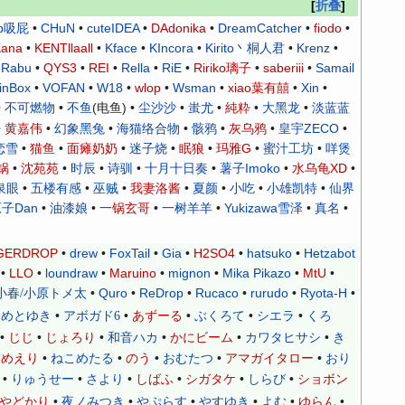
折叠
p吸屁
•
CHuN
•
cuteIDEA
•
DAdonika
•
DreamCatcher
•
fiodo
•
ana
•
KENTllaall
•
Kface
•
KIncora
•
Kirito丶桐人君
•
Krenz
•
oRabu
•
QYS3
•
REI
•
Rella
•
RiE
•
Ririko璃子
•
saberiii
•
Samail
inBox
•
VOFAN
•
W18
•
wlop
•
Wsman
•
xiao葉有囍
•
Xin
•
•
不可燃物
•
不鱼
(电鱼) •
尘沙沙
•
蚩尤
•
純粋
•
大黑龙
•
淡蓝蓝
•
黄嘉伟
•
幻象黑兔
•
海猫络合物
•
骸鸦
•
灰乌鸦
•
皇宇ZECO
•
恋雪
•
猫鱼
•
面瘫奶奶
•
迷子烧
•
眠狼
•
玛雅G
•
蜜汁工坊
•
咩煲
锅
•
沈苑苑
•
时辰
•
诗驯
•
十月十日奏
•
薯子Imoko
•
水乌龟XD
•
泉眼
•
五楼有感
•
巫贼
•
我妻洛酱
•
夏颜
•
小吃
•
小雄凯特
•
仙界
子Dan
•
油漆娘
•
一锅玄哥
•
一树羊羊
•
Yukizawa雪泽
•
真名
•
GERDROP
•
drew
•
FoxTail
•
Gia
•
H2SO4
•
hatsuko
•
Hetzabot
•
LLO
•
loundraw
•
Maruino
•
mignon
•
Mika Pikazo
•
MtU
•
•
Quro
•
ReDrop
•
Rucaco
•
rurudo
•
Ryota-H
•
小春/小原トメ太
•
•
•
•
•
あめとゆき
アボガド6
あずーる
ぶくろて
シエラ
くろ
•
•
•
•
•
•
じじ
じょろり
和音ハカ
かにビーム
カワタヒサシ
き
•
•
•
•
•
つめえり
ねこめたる
のう
おむたつ
アマガイタロー
おり
•
•
•
•
•
•
りゅうせー
さより
しばふ
シガタケ
しらび
ショボン
•
•
•
•
•
•
やどかり
夜ノみつき
やぷらす
やすゆき
よむ
ゆらん