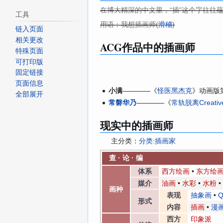
在博大精深的中文里，“插”这个字往往蕴
工具
用语：我想插画师(
滑稽
)
链入页面
相关更改
ACG作品中的插画师
特殊页面
可打印版
固定链接
页面信息
小满
————《
怪医黑杰克
》动画版
全部展开
常磐华乃
————《
常轨脱离Creativ
现实中的插画师
主分类：
分类:插画家
查
·
论
·
编
体系
西方绘画
•
东方绘
媒介
油画
•
水彩
•
水粉
•
画种
表现
抽象画
•
形式
内容
插画
•
漫
西方
印象派