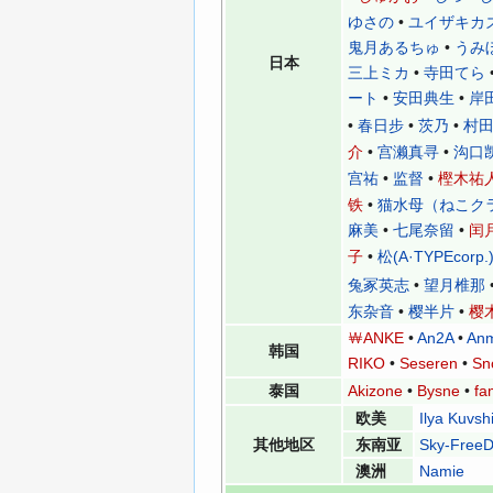
•
ユイザキカ
ゆさの
•
鬼月あるちゅ
うみ
日本
•
三上ミカ
寺田てら
•
安田典生
•
岸
ート
•
春日步
•
茨乃
•
村
介
•
宫濑真寻
•
沟口
宫祐
•
监督
•
樫木祐
铁
•
猫水母（
ねこク
麻美
•
七尾奈留
•
闰
子
•
松(A·TYPEcorp.
兔冢英志
•
望月椎那
东杂音
•
樱半片
•
樱
￦ANKE
•
An2A
•
Anm
韩国
RIKO
•
Seseren
•
Sn
泰国
Akizone
•
Bysne
•
fa
欧美
Ilya Kuvsh
其他地区
东南亚
Sky-Free
澳洲
Namie