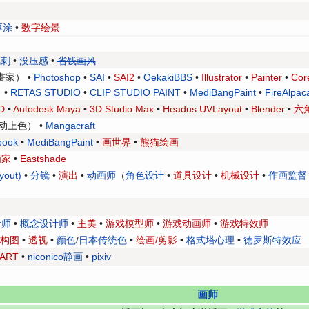
厚涂
•
数字绘景
）
讽刺
•
没压感
•
省钱画风
畫家） •
Photoshop
•
SAI
•
SAI2
•
OekakiBBS
•
Illustrator
•
Painter
•
Cor
 •
RETAS STUDIO
•
CLIP STUDIO PAINT
•
MediBangPaint
•
FireAlpac
D
•
Autodesk Maya
•
3D Studio Max
•
Headus UVLayout
•
Blender
•
六
动上色） •
Mangacraft
book
•
MediBangPaint
•
画世界
•
熊猫绘画
画家
•
Eastshade
out)
•
分镜
•
演出
•
动画师
（
角色设计
•
道具设计
•
机械设计
•
作画监督
计师
•
概念设计师
•
主美
•
游戏模型师
•
游戏动画师
•
游戏特效师
构图
•
透视
•
颜色
/
日本传统色
•
绘画/剪影
•
格式塔心理
•
德罗斯特效应
tART
•
niconico静画
•
pixiv
画师