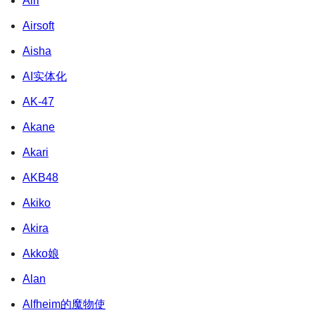
Airi
Airsoft
Aisha
AI实体化
AK-47
Akane
Akari
AKB48
Akiko
Akira
Akko娘
Alan
Alfheim的魔物使