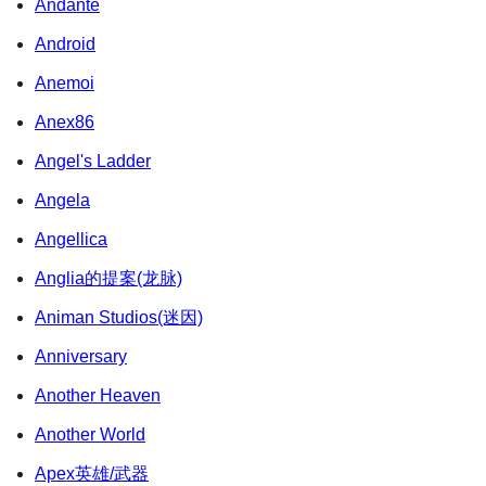
Andante
Android
Anemoi
Anex86
Angel's Ladder
Angela
Angellica
Anglia的提案(龙脉)
Animan Studios(迷因)
Anniversary
Another Heaven
Another World
Apex英雄/武器