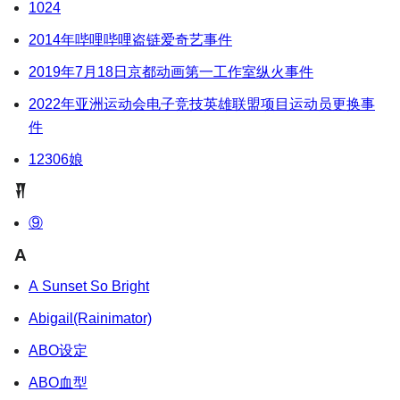
1024
2014年哔哩哔哩盗链爱奇艺事件
2019年7月18日京都动画第一工作室纵火事件
2022年亚洲运动会电子竞技英雄联盟项目运动员更换事
件
12306娘
𒑗
⑨
A
A Sunset So Bright
Abigail(Rainimator)
ABO设定
ABO血型