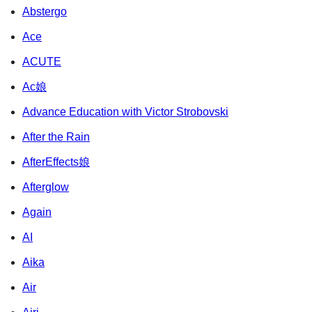
Abstergo
Ace
ACUTE
Ac娘
Advance Education with Victor Strobovski
After the Rain
AfterEffects娘
Afterglow
Again
AI
Aika
Air