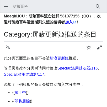
萌娘百科
搜索
Moegirl.ICU：萌娘百科流亡社群 581077156（QQ），欢
迎对萌娘百科运营感到失望的编辑者
加入
！
Category
:
屏蔽更新姬推送的条目
语言
监视
查看
此分类页面里的条目不会被
新浪更新姬
推送。
管理员修改本分类时请同时修改
Special:滥用过滤器/116
、
Special:滥用过滤器/117
。
添加了下列模板的条目会被自动加入本分类中：
{{
施工中
}}
{{
即将删除
}}