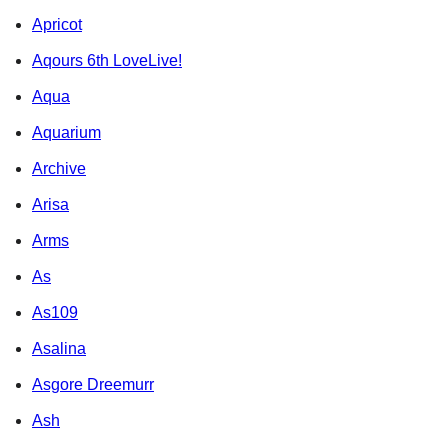
Apricot
Aqours 6th LoveLive!
Aqua
Aquarium
Archive
Arisa
Arms
As
As109
Asalina
Asgore Dreemurr
Ash