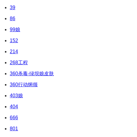
39
86
99娘
152
214
268工程
360杀毒-绿坝娘皮肤
360行动纲领
403娘
404
666
801