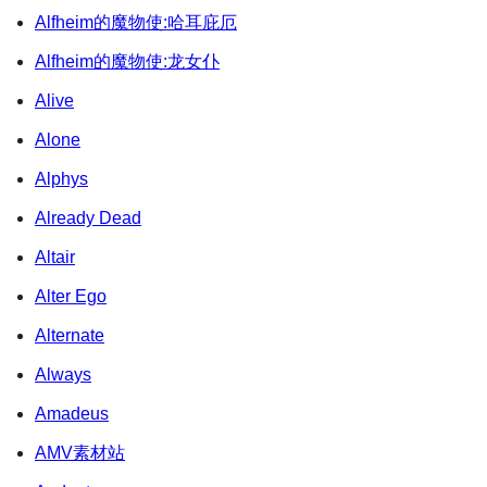
Alfheim的魔物使:哈耳庇厄
Alfheim的魔物使:龙女仆
Alive
Alone
Alphys
Already Dead
Altair
Alter Ego
Alternate
Always
Amadeus
AMV素材站