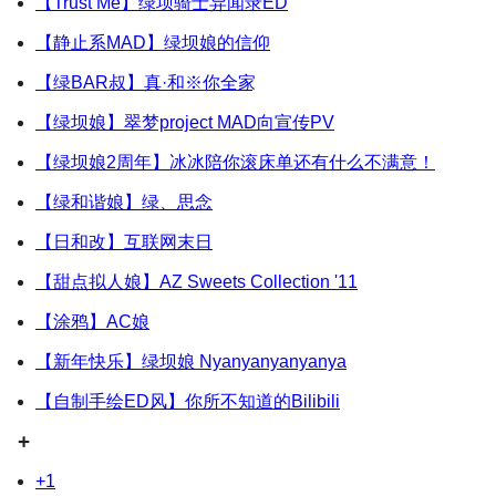
【Trust Me】绿坝骑士异闻录ED
【静止系MAD】绿坝娘的信仰
【绿BAR叔】真·和※你全家
【绿坝娘】翠梦project MAD向宣传PV
【绿坝娘2周年】冰冰陪你滚床单还有什么不满意！
【绿和谐娘】绿、思念
【日和改】互联网末日
【甜点拟人娘】AZ Sweets Collection '11
【涂鸦】AC娘
【新年快乐】绿坝娘 Nyanyanyanyanya
【自制手绘ED风】你所不知道的Bilibili
+
+1