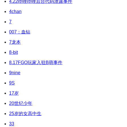
4.22哔哩哔哩后台代码泄露事件
4chan
7
007：血钻
7龙本
8-bit
8.17FGO玩家入驻B萌事件
9nine
9S
17岁
20世纪少年
25岁的女高中生
33