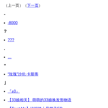
（上一页）（
下一页
）
-
-8000
?
???
.
…
"
“玫瑰”沙伦·卡斯蒂
｣
『±0』
【33娘相关】 萌萌的33娘换发形物语