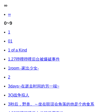
∞
∞
0~9
1
01
1 of a Kind
1.27哔哩哔哩后台被爆破事件
1room -家出少女-
2
3days~在逝去时间的另一端~
3Q战争拟人
3秒后，野兽。～坐在联谊会角落的他是个肉食系