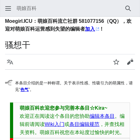
萌娘百科
搜索
Moegirl.ICU：萌娘百科流亡社群 581077156（QQ），欢
迎对萌娘百科运营感到失望的编辑者
加入
！
骚想干
语言
监视
查看
本条目介绍的是一种称谓。关于表示性感、性吸引力的萌属性，请
见“
色气
”。
萌娘百科欢迎您参与完善本条目☆Kira~
欢迎正在阅读这个条目的您协助
编辑本条目
。编
辑前请阅读
Wiki入门
或
条目编辑规范
，并查找相
关资料。萌娘百科祝您在本站度过愉快的时光。