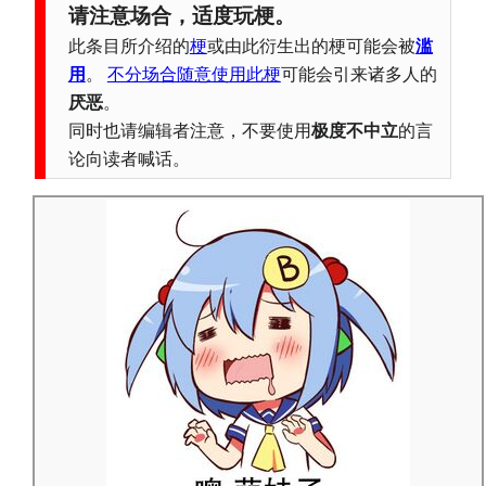
请注意场合，适度玩梗。
此条目所介绍的
梗
或由此衍生出的梗可能会被
滥
用
。
不分场合随意使用此梗
可能会引来诸多人的
厌恶
。
同时也请编辑者注意，不要使用
极度不中立
的言
论向读者喊话。