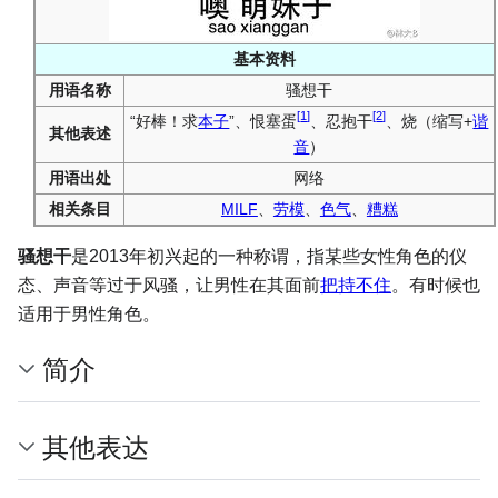
基本资料
用语名称
骚想干
[
1
]
[
2
]
“好棒！求
本子
”、恨塞蛋
、忍抱干
、烧（缩写+
谐
其他表述
音
）
用语出处
网络
相关条目
MILF
、
劳模
、
色气
、
糟糕
骚想干
是2013年初兴起的一种称谓，指某些女性角色的仪
态、声音等过于风骚，让男性在其面前
把持不住
。有时候也
适用于男性角色。
简介
其他表达