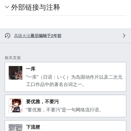
外部链接与注释
高级火法
最后编辑于2年前
相关页面
一库
“一库”（日语：いく）为岛国动作片以及二次元
工口作品中的著名台词之一。
要优雅，不要污
“要优雅，不要污”是一句网络流行语。
下流梗