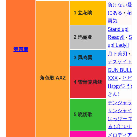
負けない愛が
1 立花响
にある
•
花咲
勇気
Stand up!
2 玛丽亚
Ready!!
•
Sta
up! Lady!!
第四期
月下美刃
•
ル
3 风鸣翼
ナスゲイト
GUN BULLE
角色歌 AXZ
XXX
•
とどけ
4 雪音克莉丝
Happy♡うた
きん!
デンジャラス
サンシャイン
5 晓切歌
はっぴー す
る ばけいし
メロディアス