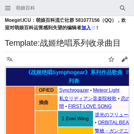
萌娘百科
搜索
Moegirl.ICU：萌娘百科流亡社群 581077156（QQ），欢
迎对萌娘百科运营感到失望的编辑者
加入
！
Template
:
战姬绝唱系列收录曲目
语言
监视
查看
《战姬绝唱Symphogear》系列作品歌曲
折
列表
OP/ED
Synchrogazer
•
Meteor Light
私立リディアン音楽院校歌
•
恋の
插曲
間
•
FIRST LOVE SONG
逆光のフリューゲ
1 Zwei Wing
•
ORBITAL BEAT
撃槍・ガングニー