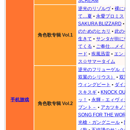
SCREAM
逆光のリゾルヴ
•
裸にな
て…夏
•
永愛プロミス
•
SAKURA BLIZZARD
•
のためのヒカリ
•
此の今
角色歌专辑 Vol.1
生きて
•
サンタが街にや
てくる
•
ご奉仕…メイド
ード
•
疾風迅雷
•
エンド
ス☆サマータイム
逆光のフリューゲル（Ver
双翼のシリウス）
•
双翼
ウィングビート
•
ダイス
スキスギ
•
KNOCK OUT
手机游戏
ッ
！
•
永輝－エィヴィガ
角色歌专辑 Vol.2
ブント－
•
アカツキノソ
SONG FOR THE WORL
光槍・ガングニール
•
防
ノ歌
•
五線譜のサンクチ