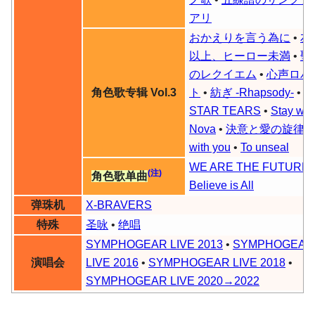
アリ
おかえりを言う為に
•
友
以上、ヒーロー未満
•
聖
のレクイエム
•
心声ロバ
角色歌专辑 Vol.3
ト
•
紡ぎ
-Rhapsody-
•
STAR TEARS
•
Stay wit
Nova
•
決意と愛の旋律
•
with you
•
To unseal
WE ARE THE FUTURE
(注)
角色歌单曲
Believe is All
弹珠机
X-BRAVERS
特殊
圣咏
•
绝唱
SYMPHOGEAR LIVE 2013
•
SYMPHOGEAR
演唱会
LIVE 2016
•
SYMPHOGEAR LIVE 2018
•
SYMPHOGEAR LIVE 2020→2022