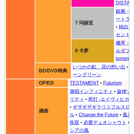
DISTA
銀腕・
ートラ
7 玛丽亚
•
純白イ
セント
殲琴・
8 卡萝
ルダブ
tomorro
いつかの虹、花の想い出
•
BD/DVD特典
ーングリーン
OP/ED
TESTAMENT
•
Futurism
激唱インフィニティ
•
旋律ソ
リティ
•
死灯 -エイヴィヒカイ
•
ギザギザギラリ☆フルスロ
插曲
ル
•
Change the Future
•
風月
疾双
•
必愛デュオシャウト
•
シアの風