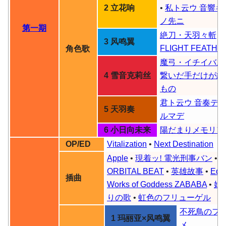
2 立花响
•
私ト云ウ 音響キ
ノ先ニ
第一期
絶刀・天羽々斬
•
3 风鸣翼
FLIGHT FEATHE
角色歌
魔弓・イチイバル
4 雪音克莉丝
繋いだ手だけが紡
もの
君ト云ウ 音奏デ 
5 天羽奏
ルマデ
6 小日向未来
陽だまりメモリア
OP/ED
Vitalization
•
Next Destination
Apple
•
現着ッ! 電光刑事バン
•
ORBITAL BEAT
•
英雄故事
•
Edg
插曲
Works of Goddess ZABABA
•
始
りの歌
•
虹色のフリューゲル
不死鳥のフ
1 玛丽亚×风鸣翼
メ