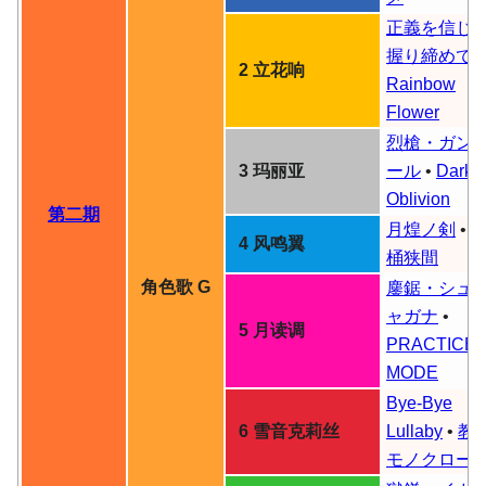
正義を信じ
握り締めて
•
2 立花响
Rainbow
Flower
烈槍・ガン
3 玛丽亚
ール
•
Dark
Oblivion
第二期
月煌ノ剣
•
4 风鸣翼
桶狭間
角色歌 G
鏖鋸・シュ
ャガナ
•
5 月读调
PRACTICE
MODE
Bye-Bye
6 雪音克莉丝
Lullaby
•
教
モノクロー