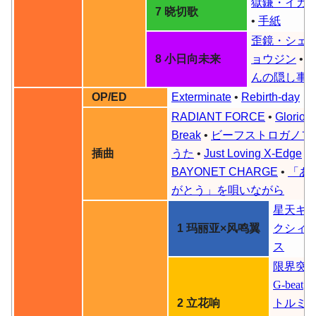
獄鎌・イガ
7 晓切歌
•
手紙
歪鏡・シェ
8 小日向未来
ョウジン
•
んの隠し事
OP/ED
Exterminate
•
Rebirth-day
RADIANT FORCE
•
Gloriou
Break
•
ビーフストロガノフ
插曲
うた
•
Just Loving X-Edge
•
BAYONET CHARGE
•
「あ
がとう」を唄いながら
星天ギ
1 玛丽亚×风鸣翼
クシィ
ス
限界突
G-beat
•
2 立花响
トルミ