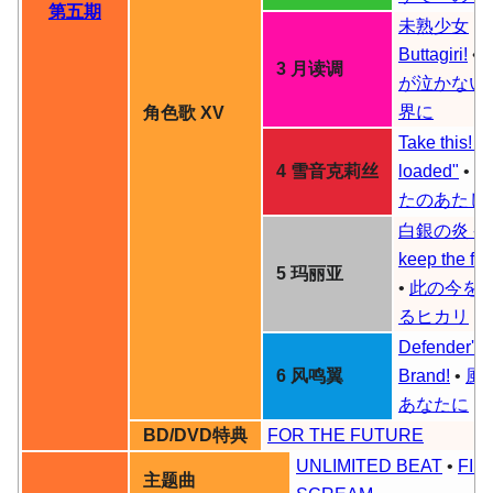
第五期
未熟少女
Buttagiri!
•
3 月读调
が泣かない
界に
角色歌 XV
Take this! "A
4 雪音克莉丝
loaded"
•
あ
たのあたし
白銀の炎
-
keep the fai
5 玛丽亚
•
此の今を
るヒカリ
Defender'Z
6 风鸣翼
Brand!
•
風
あなたに
BD/DVD特典
FOR THE FUTURE
UNLIMITED BEAT
•
FIR
主题曲