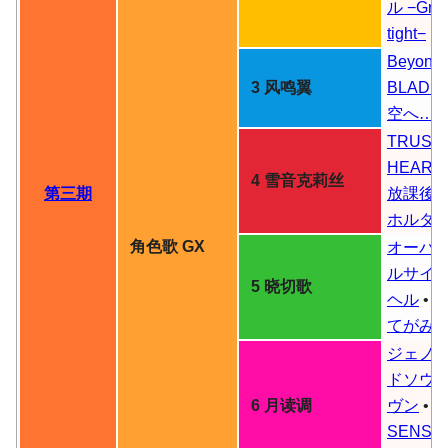
ル
−Grip 
tight−
Beyond 
3 风鸣翼
BLADE
空へ…
TRUST
HEART
4 雪音克莉丝
第三期
放課後
ホルダ
角色歌 GX
オーバ
ルサイ
5 晓切歌
ヘル
•
てがみ
ジェノ
ドソウ
6 月读调
ヴン
•
SENSE