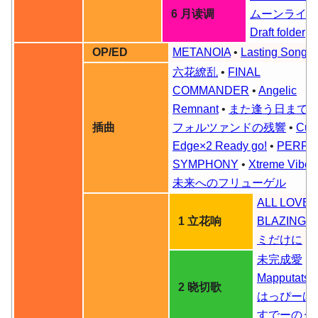
6 月读调
ムーンライト
Draft folder
OP/ED
METANOIA
•
Lasting Song
六花繚乱
•
FINAL
COMMANDER
•
Angelic
Remnant
•
また逢う日まで
•
插曲
フォルツァンドの残響
•
Cutt
Edge×2 Ready go!
•
PERFE
SYMPHONY
•
Xtreme Vibes
未来へのフリューゲル
ALL LOVES
1 立花响
BLAZING
•
ミだけに
未完成愛
Mapputatsu
2 晓切歌
はっぴーば
すでーのう