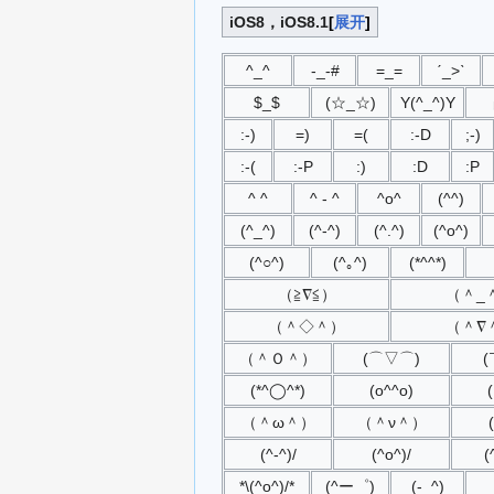
iOS8，iOS8.1
展开
^_^
-_-#
=_=
ˊ_>ˋ
$_$
(☆_☆)
Y(^_^)Y
:-)
=)
=(
:-D
;-)
:-(
:-P
:)
:D
:P
^ ^
^ - ^
^o^
(^^)
(^_^)
(^-^)
(^.^)
(^o^)
(^○^)
(^｡^)
(*^^*)
（≧∇≦）
（＾_
（＾◇＾）
（＾∇
（＾Ｏ＾）
(⌒▽⌒)
(
(*^◯^*)
(o^^o)
（＾ω＾）
（＾ν＾）
(^-^)/
(^o^)/
(
*\(^o^)/*
(^ー゜)
(-_^)