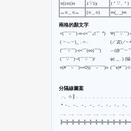
o(≧o≦)o
≧▽≦y
( ° ▽、° )
︽⊙＿⊙︽
(⊙＿⊙)
m(_ _)m
兩格的顏文字
<(￣▽￣)-∞-c<￣⊿￣〞)
Ψ(￣▽￣)-
( ︶︿︶)_╭∩╮
(／‵Д′)／~ 
(”￣▽￣)-c<￣(oo)￣”)
︵(@￣︶
(￣▽￣)~/(￣▽￣)/
ψ(.＿. ) 
o(#￣▽￣)==O))￣▽￣”)o
(￣ε(#￣)
分隔線圖案
╭。☆║．．．．．．．．．．．．．
＊－。－。－。－。－。－。－。－。
…。…。…。…。…。…。…。 …。
╠═╬═╬═╬═╬═╬═╬═╬═╬═╬═╬═╬═