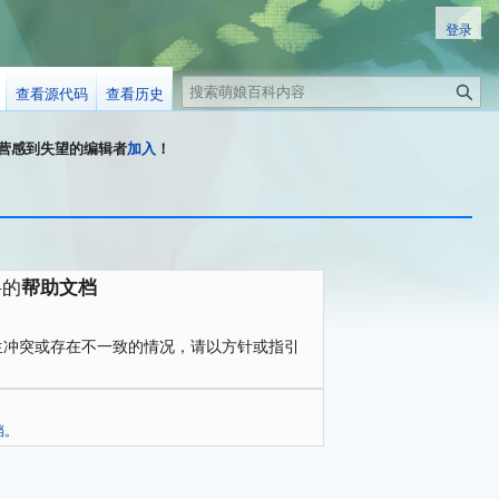
登录
搜
查看源代码
查看历史
索
科运营感到失望的编辑者
加入
！
科的
帮助文档
生冲突或存在不一致的情况，请以方针或指引
档
。