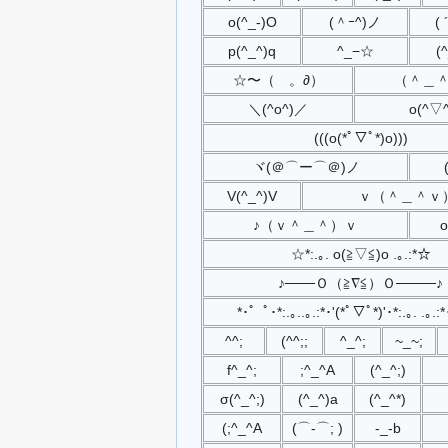
o(^_-)O
(＾ｰ^)ノ
( 
p(^_^)q
^_−☆
(
☆〜（ゝ。∂）
（＾＿
＼(^o^)／
o(^▽^
(((o(*ﾟ▽ﾟ*)o)))
ヾ(＠⌒ー⌒＠)ノ
V(^_^)V
ｖ（＾＿＾ｖ
♪（ｖ＾＿＾）ｖ
o
☆*:.｡. o(≧▽≦)o .｡.:*☆
♪───Ｏ（≧∇≦）Ｏ────♪
*･゜ﾟ･*:.｡..｡.:*･'(*ﾟ▽ﾟ*)'･*:.｡. .｡.
^^;
(^^;;
^_^;
~_~;
f^_^;
;^_^A
(^_^;)
σ(^_^;)
(^_^)a
(^_^*)
(;^_^A
(⌒-⌒; )
-_-b