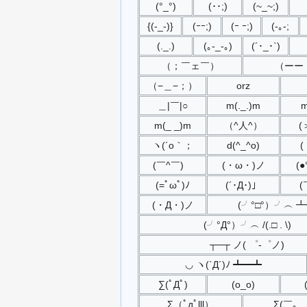
(°_°)
(･･;)
(~_~;)
{(-_-)}
(ｰｰ;)
(ｰ ｰ;)
(-｡-;
(._.)
(｡-_-｡)
(´･_･`)
（；￣ェ￣）
（ーー
（−＿−；）
orz
＿|￣|○
m(._.)m
m
m(_ _)m
（^人^）
(
ヽ(´o｀；
d(^_^o)
(
(￣^￣)ゞ
(・ω・)ノ
(●
(=ﾟωﾟ)ﾉ
(´･Д･)」
(
(・Д・)ノ
(╯°□°）╯︵ 
(╯°Д°）╯︵ /(.□ . \)
┬─┬ ノ( ゜-゜ノ)
◡ ヽ(`Д´)ﾉ ┻━┻
∑(ﾟДﾟ)
(o_o)
Σ（ﾟдﾟlll）
Σ(￣。￣