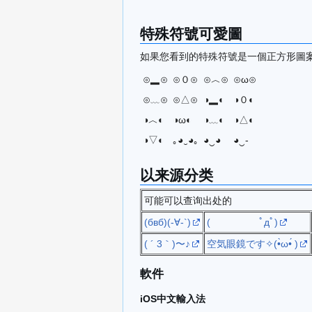
特殊符號可愛圖
如果您看到的特殊符號是一個正方形圖
⊙▂⊙
⊙０⊙
⊙︿⊙
⊙ω⊙
⊙﹏⊙
⊙△⊙
◑▂◐
◑０◐
◑︿◐
◑ω◐
◑﹏◐
◑△◐
◑▽◐
｡◕‿◕｡
◕‿◕
◕‿-
以来源分类
可能可以查询出处的
(бвб)(-∀-`)
( ﾟдﾟ)
( ´ 3｀)〜♪
空気眼鏡です✧(•̀ω•́ )
軟件
iOS中文輸入法