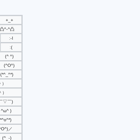
+_+
凸^-^凸
:-I
:(
(^ ^)
(^O^)
(*^_^*)
＾）
＾）
￣▽￣)
( ^ω^ )
(*^o^*)
^O^)／
(^_-)