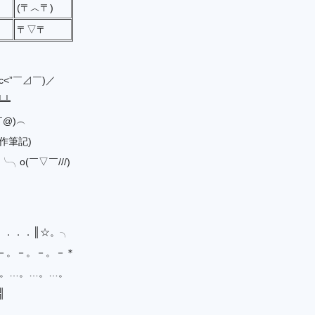
(〒︿〒)
〒▽〒
c<”￣⊿￣)／
╧╧
￣@)︵
(猛作筆記)
☆╰╮o(￣▽￣///)
．．．．║☆。╮
－。－。－。－＊
…。…。…。…。
╣