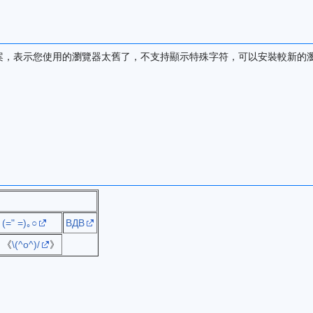
案，表示您使用的瀏覽器太舊了，不支持顯示特殊字符，可以安裝較新的
(=" =)｡○
ВДВ
《
\(^o^)/
》