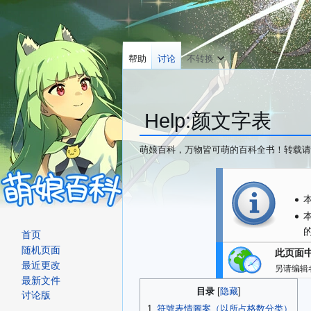
帮助
讨论
不转换
Help
:
颜文字表
萌娘百科，万物皆可萌的百科全书！转载请
跳
跳
转
转
到
到
导
搜
首页
航
索
随机页面
此页面
最近更改
另请编辑
最新文件
目录
讨论版
1
符號表情圖案（以所占格数分类）