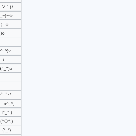
´ ▽ ` )ﾉ
^_−)−☆
＾）☆
)o
(^_^)v
）♪
(^_^)o
:*･゜ﾟ･*
σ^_^;
f^_^;)
(^◇^;)
(*_*)