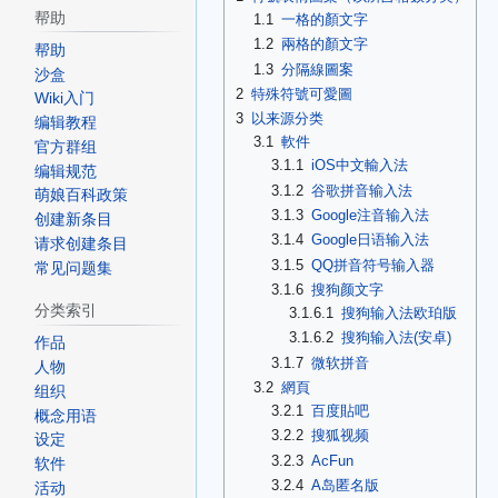
帮助
1.1
一格的顏文字
1.2
兩格的顏文字
帮助
1.3
分隔線圖案
沙盒
2
特殊符號可愛圖
Wiki入门
3
以来源分类
编辑教程
3.1
軟件
官方群组
3.1.1
iOS中文輸入法
编辑规范
3.1.2
谷歌拼音输入法
萌娘百科政策
3.1.3
Google注音输入法
创建新条目
3.1.4
Google日语输入法
请求创建条目
3.1.5
QQ拼音符号输入器
常见问题集
3.1.6
搜狗颜文字
分类索引
3.1.6.1
搜狗输入法欧珀版
3.1.6.2
搜狗输入法(安卓)
作品
3.1.7
微软拼音
人物
3.2
網頁
组织
3.2.1
百度貼吧
概念用语
3.2.2
搜狐视频
设定
3.2.3
AcFun
软件
3.2.4
A岛匿名版
活动