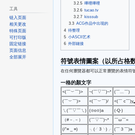
3.2.5
嗶哩嗶哩
工具
3.2.6
tucao.tv
3.2.7
kisssub
链入页面
3.3
ACG作品中出现的
相关更改
4
待整理
特殊页面
5
小ASCII艺术
可打印版
6
外部鏈接
固定链接
页面信息
全部展开
符號表情圖案（以所占格
在任何瀏覽器都可以正常瀏覽的表情符
一格的顏文字
<(￣︶￣)>
~(￣▽￣)~*
(￣﹏￣)
(￣︶￣)>
<(￣︶￣)/
<(￣ c￣)y
ㄟ(￣▽￣ㄟ)
(⊙o⊙)a
(‧Q‧)
（#－.－）
(￣▽￣)~*
￣ω￣=
(/”≡ _ ≡)
╮(╯3╰)╭
(￣３￣)a