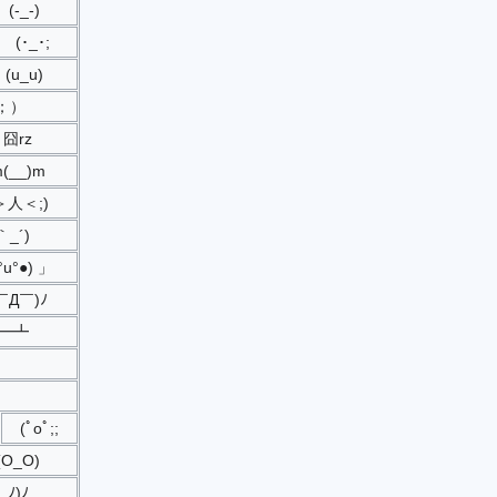
(-_-)
(･_･;
(u_u)
；）
囧rz
(__)m
＞人＜;)
｀_´)ゞ
°u°●) 」
￣Д￣)ﾉ
┻━┻
(ﾟoﾟ;;
(O_O)
ﾉ)ﾉ