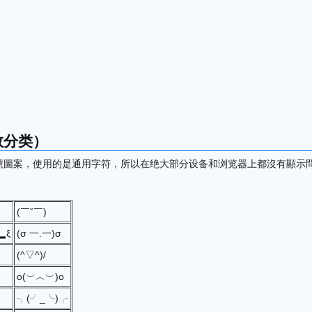
数分类）
號圖案，使用的是通用字符，所以在绝大部分设备和浏览器上都沒有顯示
(￣ˇ￣)
▂ξ
(σ 一.一)σ
(^▽^)/
o(︶︿︶)o
╮(╯_╰)╭