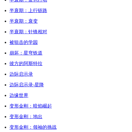
半衰期：上行链路
半衰期：衰变
半衰期：针锋相对
被狙击的学园
崩坏：星穹铁道
彼方的阿斯特拉
边际启示录
边际启示录-星降
边缘世界
变形金刚：暗焰崛起
变形金刚：地出
变形金刚：领袖的挑战