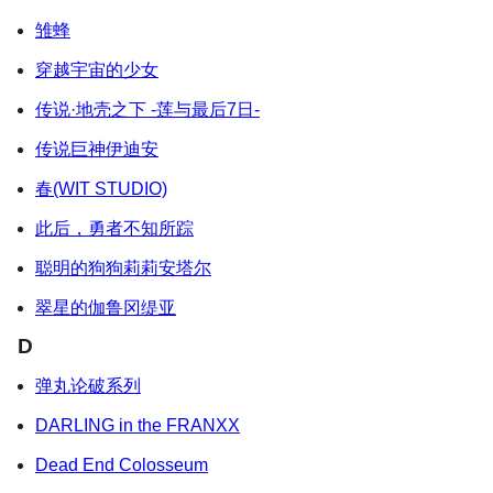
雏蜂
穿越宇宙的少女
传说·地壳之下 -莲与最后7日-
传说巨神伊迪安
春(WIT STUDIO)
此后，勇者不知所踪
聪明的狗狗莉莉安塔尔
翠星的伽鲁冈缇亚
D
弹丸论破系列
DARLING in the FRANXX
Dead End Colosseum