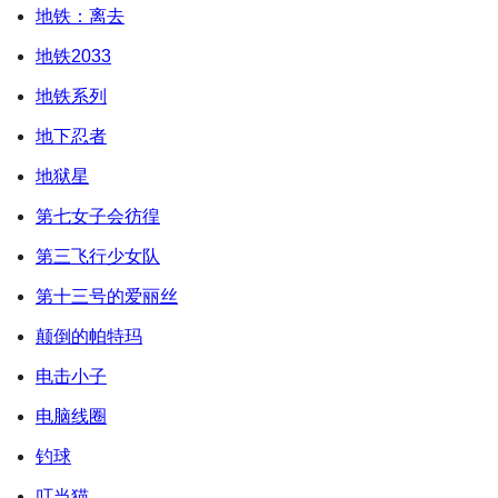
地铁：离去
地铁2033
地铁系列
地下忍者
地狱星
第七女子会彷徨
第三飞行少女队
第十三号的爱丽丝
颠倒的帕特玛
电击小子
电脑线圈
钓球
叮当猫