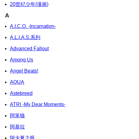
20世纪少年(漫画)
A
A.I.C.O. -Incarnation-
A.L.I.A.S.系列
Advanced Fallout
Among Us
Angel Beats!
AQUA
Astebreed
ATRI -My Dear Moments-
阿笨猫
阿基拉
阿卡夏之眼