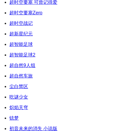
超时空要塞 可曾记得爱
超时空要塞Zero
超时空战记
超新星纪元
超智能足球
超智能足球2
超自然9人组
超自然车旅
尘白禁区
吃谜少女
炽焰天穹
铳梦
初音未来的消失 小说版