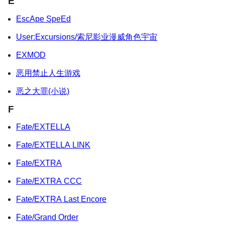
E
EscApe SpeEd
User:Excursions/索尼影业漫威角色宇宙
EXMOD
恶用禁止人生游戏
恶之大罪(小说)
F
Fate/EXTELLA
Fate/EXTELLA LINK
Fate/EXTRA
Fate/EXTRA CCC
Fate/EXTRA Last Encore
Fate/Grand Order