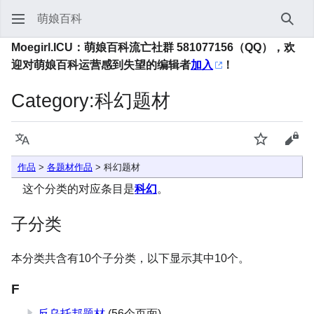
萌娘百科
搜索
Moegirl.ICU：萌娘百科流亡社群 581077156（QQ），欢
迎对萌娘百科运营感到失望的编辑者
加入
！
Category
:
科幻题材
语言
监视
查看
作品
>
各题材作品
> 科幻题材
这个分类的对应条目是
科幻
。
子分类
本分类共含有10个子分类，以下显示其中10个。
F
反乌托邦题材
(56个页面)