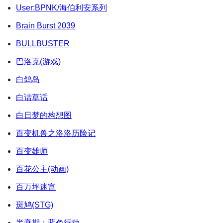
User:BPNK/海伯利安系列
Brain Burst 2039
BULLBUSTER
巴洛克(游戏)
白鸽岛
白诘草话
白日梦的构想图
百变机兽之洛洛历险记
百变雄师
百花公主(动画)
百万坪迷宫
斑鸠(STG)
半衰期：蓝色行动