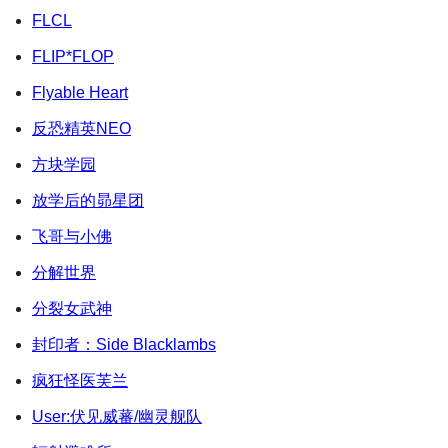
FLCL
FLIP*FLOP
Flyable Heart
反恐精英NEO
方块学园
放学后的昴星团
飞哥与小佛
分解世界
分裂女武神
封印者：Side Blacklambs
疯狂怪医芙兰
User:伏见威蕃/幽灵舰队