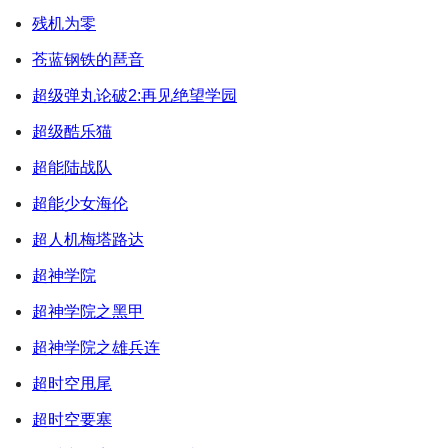
残机为零
苍蓝钢铁的琶音
超级弹丸论破2:再见绝望学园
超级酷乐猫
超能陆战队
超能少女海伦
超人机梅塔路达
超神学院
超神学院之黑甲
超神学院之雄兵连
超时空甩尾
超时空要塞