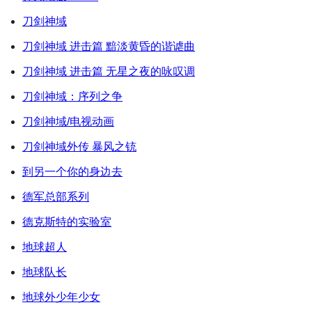
刀剑神域
刀剑神域 进击篇 黯淡黄昏的谐谑曲
刀剑神域 进击篇 无星之夜的咏叹调
刀剑神域：序列之争
刀剑神域/电视动画
刀剑神域外传 暴风之铳
到另一个你的身边去
德军总部系列
德克斯特的实验室
地球超人
地球队长
地球外少年少女