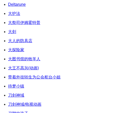
Deltarune
大护法
大祭司伊姆霍特普
大剑
大人的防具店
大探险家
大图书馆的牧羊人
大王不高兴(动画)
带着外挂转生为公会柜台小姐
待梦小镇
刀剑神域
刀剑神域/电视动画