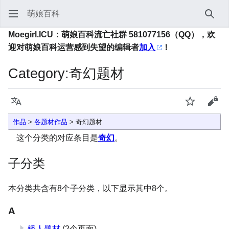
萌娘百科
搜索
Moegirl.ICU：萌娘百科流亡社群 581077156（QQ），欢
迎对萌娘百科运营感到失望的编辑者
加入
！
Category
:
奇幻题材
语言
监视
查看
作品
>
各题材作品
> 奇幻题材
这个分类的对应条目是
奇幻
。
子分类
本分类共含有8个子分类，以下显示其中8个。
A
矮人题材
(2个页面)