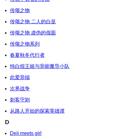
传颂之物
传颂之物 二人的白皇
传颂之物 虚伪的假面
传颂之物系列
春夏秋冬代行者
纯白煌王姬与异能魔导小队
此爱异端
次界战争
刺客守则
从路人开始的探索英雄谭
D
Deji meets girl