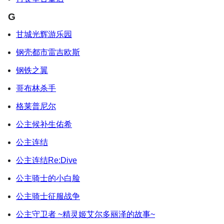
G
甘城光辉游乐园
钢壳都市雷吉欧斯
钢铁之翼
哥布林杀手
格莱普尼尔
公主候补生佑希
公主连结
公主连结Re:Dive
公主骑士的小白脸
公主骑士征服战争
公主守卫者 ~精灵姬艾尔多丽泽的故事~