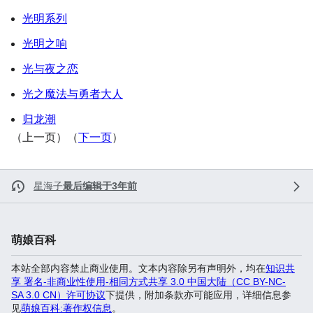
光明系列
光明之响
光与夜之恋
光之魔法与勇者大人
归龙潮
（上一页）（
下一页
）
星海子
最后编辑于3年前
萌娘百科
本站全部内容禁止商业使用。文本内容除另有声明外，均在
知识共
享 署名-非商业性使用-相同方式共享 3.0 中国大陆（CC BY-NC-
SA 3.0 CN）许可协议
下提供，附加条款亦可能应用，详细信息参
见
萌娘百科:著作权信息
。