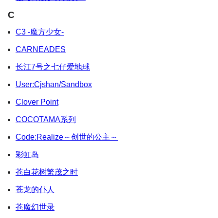
C
C3 -魔方少女-
CARNEADES
长江7号之七仔爱地球
User:Cjshan/Sandbox
Clover Point
COCOTAMA系列
Code:Realize～创世的公主～
彩虹岛
苍白花树繁茂之时
苍龙的仆人
苍魔幻世录