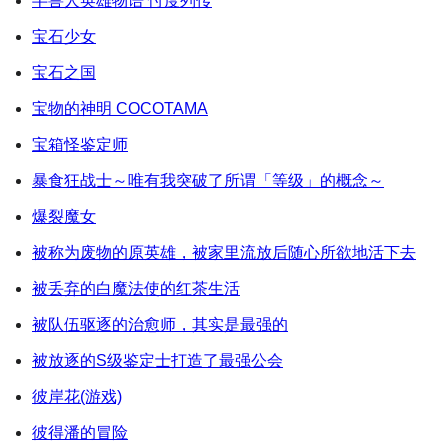
半兽人英雄物语 忖度列传
宝石少女
宝石之国
宝物的神明 COCOTAMA
宝箱怪鉴定师
暴食狂战士～唯有我突破了所谓「等级」的概念～
爆裂魔女
被称为废物的原英雄，被家里流放后随心所欲地活下去
被丢弃的白魔法使的红茶生活
被队伍驱逐的治愈师，其实是最强的
被放逐的S级鉴定士打造了最强公会
彼岸花(游戏)
彼得潘的冒险