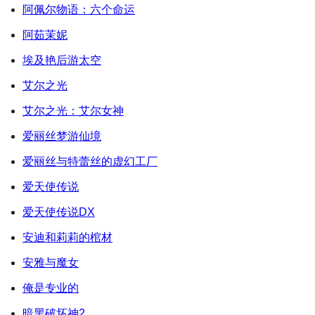
阿佩尔物语：六个命运
阿茹茉妮
埃及艳后游太空
艾尔之光
艾尔之光：艾尔女神
爱丽丝梦游仙境
爱丽丝与特蕾丝的虚幻工厂
爱天使传说
爱天使传说DX
安迪和莉莉的棺材
安雅与魔女
俺是专业的
暗黑破坏神2