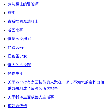
狗与魔法的冒险谭
菇狗
古戒律的魔法骑士
谷围南亭
怪病医拉姆尼
怪盗Joker
怪盗圣少女
怪人的沙拉碗
怪物事变
关于四个持有负面技能的人聚在一起，不知怎的发挥出相
乘效果组成了最强队伍这档事
关于我转生变成兽人这档事
棺姬嘉依卡