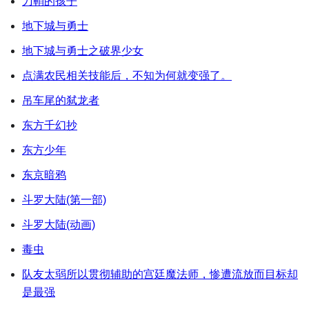
刀鞘的孩子
地下城与勇士
地下城与勇士之破界少女
点满农民相关技能后，不知为何就变强了。
吊车尾的弑龙者
东方千幻抄
东方少年
东京暗鸦
斗罗大陆(第一部)
斗罗大陆(动画)
毒虫
队友太弱所以贯彻辅助的宫廷魔法师，惨遭流放而目标却
是最强