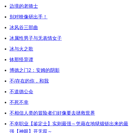
边境的老骑士
别对映像研出手！
冰风谷三部曲
冰属性男子与无表情女子
冰与火之歌
钵那怪异谭
博德之门2：安姆的阴影
不/存在的你，和我
不道德公会
不死不幸
不相信人类的冒险者们好像要去拯救世界
不幸职业【鉴定士】实则最强～凭藉在地狱锻链出来的最
强【神眼】开无双～