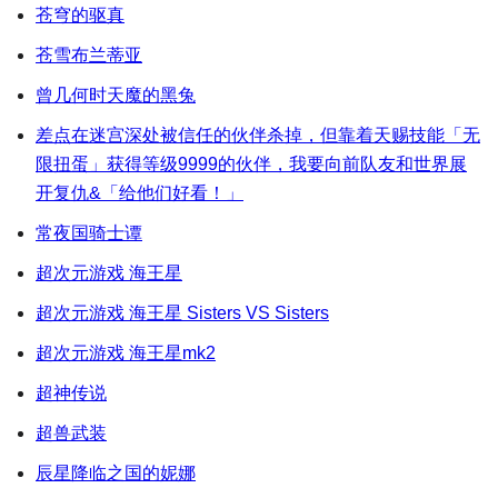
苍穹的驱真
苍雪布兰蒂亚
曾几何时天魔的黑兔
差点在迷宫深处被信任的伙伴杀掉，但靠着天赐技能「无
限扭蛋」获得等级9999的伙伴，我要向前队友和世界展
开复仇&「给他们好看！」
常夜国骑士谭
超次元游戏 海王星
超次元游戏 海王星 Sisters VS Sisters
超次元游戏 海王星mk2
超神传说
超兽武装
辰星降临之国的妮娜