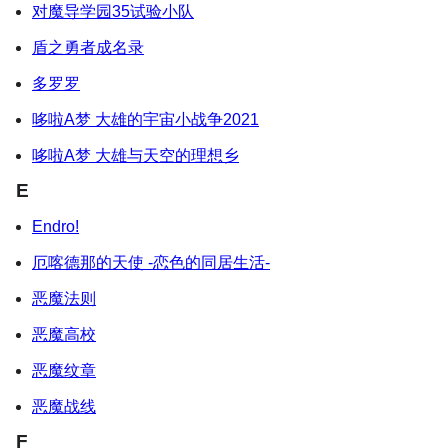
对魔导学园35试验小队
盾之勇者成名录
多罗罗
哆啦A梦 大雄的宇宙小战争2021
哆啦A梦 大雄与天空的理想乡
E
Endro!
厄喀德那的天使 -恋色的同居生活-
恶魔法则
恶魔高校
恶魔纹章
恶魔战线
F