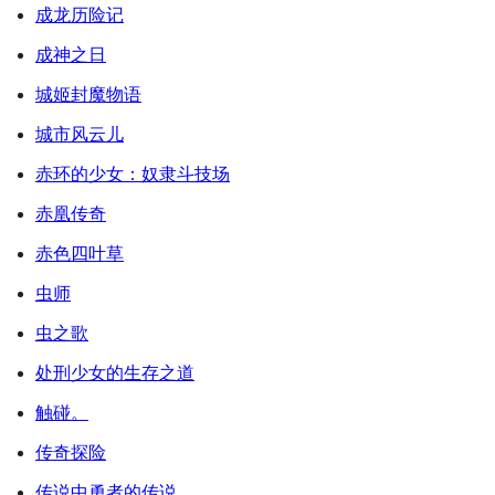
成龙历险记
成神之日
城姬封魔物语
城市风云儿
赤环的少女：奴隶斗技场
赤凰传奇
赤色四叶草
虫师
虫之歌
处刑少女的生存之道
触碰。
传奇探险
传说中勇者的传说