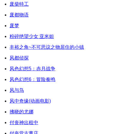
废柴特工
废都物语
废梦
粉碎绝望少女 亚米妲
丰裕之角~不可思议之物居住的小镇
风都侦探
风色幻想5：赤月战争
风色幻想6：冒险奏鸣
风与鸟
风中奇缘(动画电影)
拂晓的尤娜
付丧神出租中
付丧堂古董店