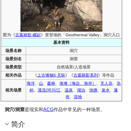
图为《
古墓丽影:崛起
》里登场的「Geothermal Valley」洞穴入口
基本资料
场景名称
洞穴
场景别名
洞窟
场景类型
自然场景/人造场景
相关作品
《
上古捲轴5:天际
》《
古墓丽影系列
》等作品
海洋
、
山
、
森林
、
海滩（海边、海岸）
、
无人岛
、
岛
相关场景
屿
、
溪流/河川/江
、
温泉
、
湖泊
、
池塘
、
泉水
、
瀑
布
、
湿地
洞穴/洞窟
是现实和
ACG
作品中常见的一种场景。
简介