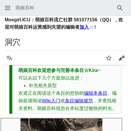
萌娘百科
搜索
Moegirl.ICU：萌娘百科流亡社群 581077156（QQ），欢
迎对萌娘百科运营感到失望的编辑者
加入
！
洞穴
语言
监视
查看
萌娘百科欢迎您参与完善本条目☆Kira~
可以从以下几个方面加以改进：
补充相关原型
欢迎正在阅读这个条目的您协助
编辑本条目
。编
辑前请阅读
Wiki入门
或
条目编辑规范
，并查找相
关资料。萌娘百科祝您在本站度过愉快的时光。