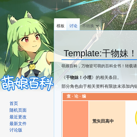
模板
讨论
不转换
Template
:
干物妹
萌娘百科，万物皆可萌的百科全书！转载请
跳
跳
《
干物妹！小埋
》的相关条目。
转
转
部分角色由于相关资料有限故未添加内
到
到
查
·
论
·
编
导
搜
首页
航
索
随机页面
最近更改
荒矢田高中
最新文件
讨论版