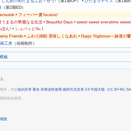
（第1期OP） •
（第1期E
くしん的☆めたまるふぉ～ぜっ!
ひだまりデイズ
（第2期ED）
操
tersωink
•
フィーバー夏Vacation!
•
Beautiful Days
•
sweet sweet everytime sweet
者うまるの華麗なる生活
•
っぽん!
シュバッとNo.1
amy Friends
•
•
ふわり綿飴 美味しくなあれ
Happy Nightmare～妹達
画工房
（动画制作）
模板
11。
明外，均在
知识共享 署名-非商业性使用-相同方式共享 3.0 中国大陆（CC BY-NC-SA
授权协议使用。
视图