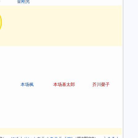
特
金刚光
本场枫
本场基太郎
芥川榮子