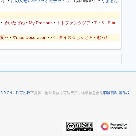
D） •
（第2期OP） •
にめんせい☆ウラオモテライフ!
うまるん
•
•
My Precious
•
•
そいだばね
トトファンタジア
T・S・F in
•
X'mas Decoration
•
の饗宴～
パラダイス☆しんどろ～むっ!
 3.0 CN）许可协议
下提供，附加条款亦可能应用，详细信息参见
萌娘百科:著作权