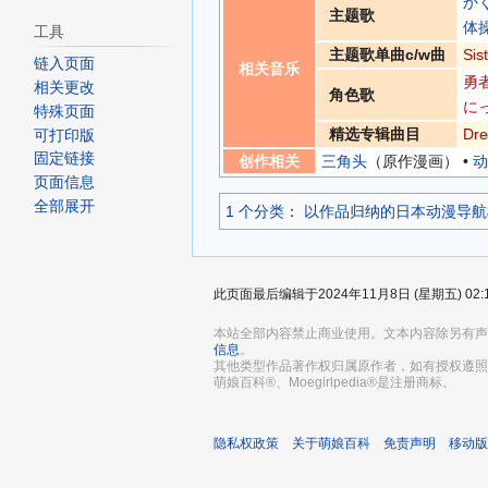
か
主题歌
体
工具
主题歌单曲c/w曲
Sis
链入页面
相关音乐
勇
相关更改
角色歌
に
特殊页面
精选专辑曲目
Dre
可打印版
固定链接
创作相关
三角头
（原作漫画） •
动
页面信息
全部展开
1 个分类
：​
以作品归纳的日本动漫导航
此页面最后编辑于2024年11月8日 (星期五) 02:
本站全部内容禁止商业使用。文本内容除另有声
信息
。
其他类型作品著作权归属原作者，如有授权遵照
萌娘百科®、Moegirlpedia®是注册商标。
隐私权政策
关于萌娘百科
免责声明
移动版