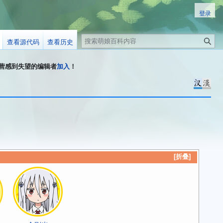
登录
搜
查看源代码
查看历史
索
科运营感到失望的编辑者
加入
！
折叠