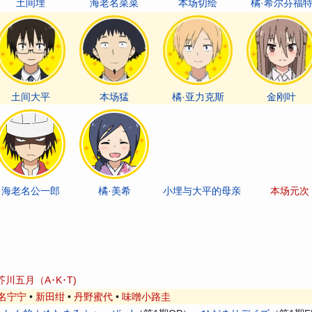
土间埋
海老名菜菜
本场切绘
橘·希尔芬福
土间大平
本场猛
橘·亚力克斯
金刚叶
海老名公一郎
橘·美希
小埋与大平的母亲
本场元次
芥川五月（A･K･T)
名宁宁
•
新田绀
•
丹野蜜代
•
味噌小路圭