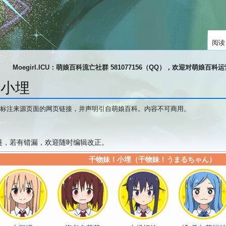
阅读
Moegirl.ICU：萌娘百科流亡社群 581077156（QQ），欢迎对萌娘百
！小埋
标注来源页面的网页链接，并声明引自萌娘百科。内容不可商用。
链，若有错漏，欢迎随时编辑改正。
干物妹！小埋（
干物妹！うまるちゃん
）