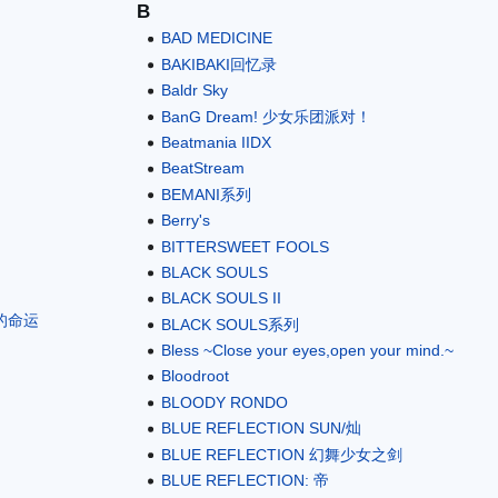
B
BAD MEDICINE
BAKIBAKI回忆录
Baldr Sky
BanG Dream! 少女乐团派对！
Beatmania IIDX
BeatStream
BEMANI系列
Berry's
BITTERSWEET FOOLS
BLACK SOULS
BLACK SOULS II
的命运
BLACK SOULS系列
Bless ~Close your eyes,open your mind.~
Bloodroot
BLOODY RONDO
BLUE REFLECTION SUN/灿
BLUE REFLECTION 幻舞少女之剑
BLUE REFLECTION: 帝