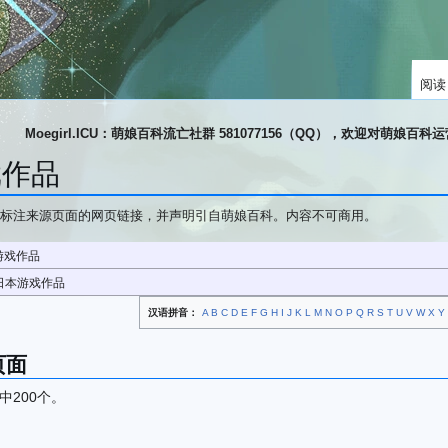
阅读
Moegirl.ICU：萌娘百科流亡社群 581077156（QQ），欢迎对萌娘百
戏作品
标注来源页面的网页链接，并声明引自萌娘百科。内容不可商用。
游戏作品
 日本游戏作品
汉语拼音：
A
B
C
D
E
F
G
H
I
J
K
L
M
N
O
P
Q
R
S
T
U
V
W
X
Y
页面
中200个。