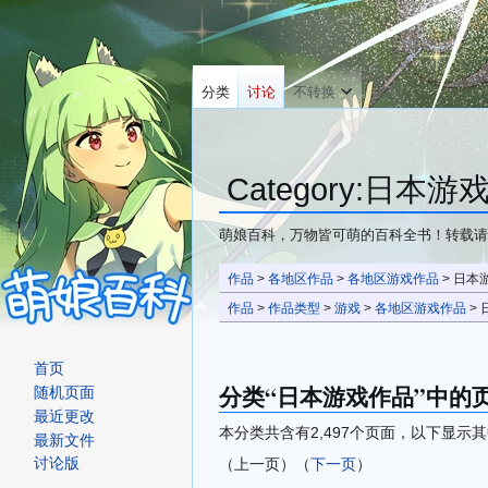
分类
讨论
不转换
Category
:
日本游
萌娘百科，万物皆可萌的百科全书！转载请
跳
跳
作品
>
各地区作品
>
各地区游戏作品
> 日本
转
转
作品
>
作品类型
>
游戏
>
各地区游戏作品
>
到
到
导
搜
首页
航
索
分类“日本游戏作品”中的
随机页面
最近更改
本分类共含有2,497个页面，以下显示其
最新文件
（上一页）（
下一页
）
讨论版