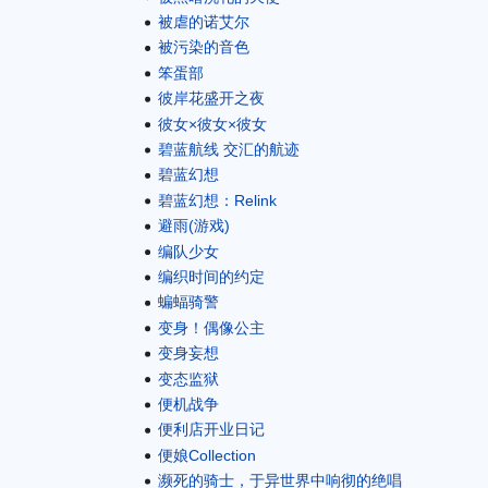
被虐的诺艾尔
被污染的音色
笨蛋部
彼岸花盛开之夜
彼女×彼女×彼女
碧蓝航线 交汇的航迹
碧蓝幻想
碧蓝幻想：Relink
避雨(游戏)
编队少女
编织时间的约定
蝙蝠骑警
变身！偶像公主
变身妄想
变态监狱
便机战争
便利店开业日记
便娘Collection
濒死的骑士，于异世界中响彻的绝唱