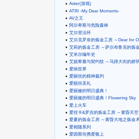
Aster(游戏)
ATRI -My Dear Moments-
AV之王
阿尔卑斯与危险森林
艾尔登法环
艾尔克罗奈的炼金工房 ～Dear for Ot
艾莉的炼金工房 ～萨尔布鲁克的炼
艾米尔编年史
艾妮希雅与契约纹 ～马蹄大街的娇
爱病世界
爱丽丝的精神裁判
爱丽丝圣礼
爱丽娅的明日盛典！
爱丽娅的明日盛典！Flowering Sky
爱上火车
爱丝卡&罗吉的炼金工房 ～黄昏天
爱夏的炼金工房 ～黄昏大地之炼金
爱相随系列
爱因斯坦携爱敬上