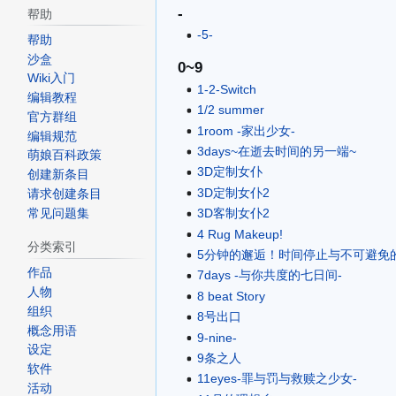
-
帮助
-5-
帮助
沙盒
0~9
Wiki入门
1-2-Switch
编辑教程
1/2 summer
官方群组
1room -家出少女-
编辑规范
3days~在逝去时间的另一端~
萌娘百科政策
3D定制女仆
创建新条目
3D定制女仆2
请求创建条目
3D客制女仆2
常见问题集
4 Rug Makeup!
分类索引
5分钟的邂逅！时间停止与不可避免
作品
7days -与你共度的七日间-
人物
8 beat Story
组织
8号出口
概念用语
9-nine-
设定
9条之人
软件
11eyes-罪与罚与救赎之少女-
活动