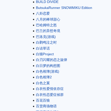
BUILD DIVIDE
ButsukaRunner SNOWMIKU Edition
八卦恋爱
八月的棒球甜心
巴哈姆特之怒
巴兰的异想奇境
巴洛克(游戏)
白鹳鸣泣之时
白诘草话
白猫Project
白刃闪耀的恋之旋律
白日梦的构想图
白色相簿(游戏)
白色相簿2
白色之翼
白衣性爱情依存症
白衣性恋爱症候群
百花百狼
百货商场物语