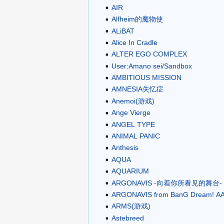
AIR
Alfheim的魔物使
ALiBAT
Alice In Cradle
ALTER EGO COMPLEX
User:Amano sei/Sandbox
AMBITIOUS MISSION
AMNESIA失忆症
Anemoi(游戏)
Ange Vierge
ANGEL TYPE
ANIMAL PANIC
Anthesis
AQUA
AQUARIUM
ARGONAVIS -向着你所看见的舞台-
ARGONAVIS from BanG Dream! AA
ARMS(游戏)
Astebreed