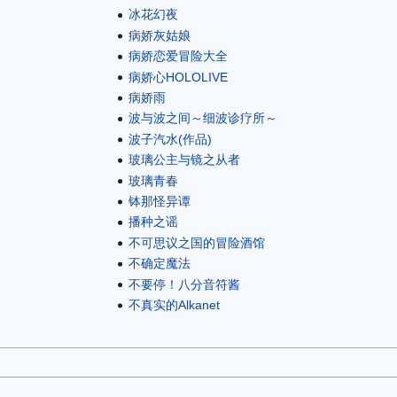
冰花幻夜
病娇灰姑娘
病娇恋爱冒险大全
病娇心HOLOLIVE
病娇雨
波与波之间～细波诊疗所～
波子汽水(作品)
玻璃公主与镜之从者
玻璃青春
钵那怪异谭
播种之谣
不可思议之国的冒险酒馆
不确定魔法
不要停！八分音符酱
不真实的Alkanet