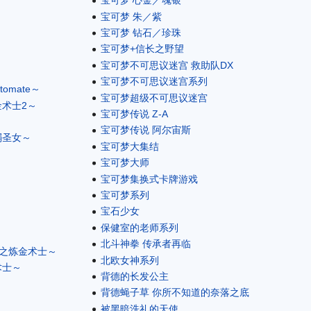
宝可梦 心金／魂银
宝可梦 朱／紫
宝可梦 钻石／珍珠
宝可梦+信长之野望
宝可梦不可思议迷宫 救助队DX
宝可梦不可思议迷宫系列
omate～
宝可梦超级不可思议迷宫
金术士2～
宝可梦传说 Z-A
宝可梦传说 阿尔宙斯
弱圣女～
宝可梦大集结
宝可梦大师
宝可梦集换式卡牌游戏
宝可梦系列
宝石少女
保健室的老师系列
北斗神拳 传承者再临
空之炼金术士～
北欧女神系列
术士～
背德的长发公主
背德蝇子草 你所不知道的奈落之底
被黑暗洗礼的天使