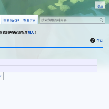
登录
搜
查看源代码
查看历史
索
科运营感到失望的编辑者
加入
！
帮助
Z