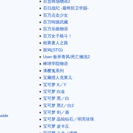
百货商场物语2
百日战纪 -最终防卫学园-
百万点击少女
百万吨级武藏
百万乐曲物语
百万女子格斗！
柏青废人之路
斑鸠(STG)
User:板斧青凤/死亡搁浅2
棒球学院物语
薄樱鬼系列
宝藏猎人克莱儿
宝可梦 X／Y
宝可梦 白金
宝可梦 黑／白
宝可梦 黑2／白2
宝可梦 剑／盾
side
宝可梦 晶灿钻石／明亮珍珠
宝可梦 皮卡丘