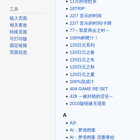
11月的理想乡
18TRIP
工具
22/7 音乐的时间
链入页面
22/7 音乐的时间/卡牌
相关更改
77～双星再会之时～
特殊页面
100%鲜橙汁！
可打印版
120日元系列
固定链接
120日元之春
页面信息
120日元之冬
120日元之秋
120日元之夏
200%混成汁
404 GAME RE:SET
428 ～被封锁的涩谷～
2010版链缘无现里
A
A3!
AI：梦境档案
AI：梦境档案 涅槃肇始