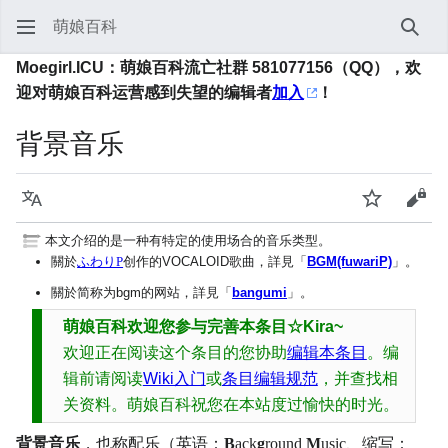
萌娘百科
搜索
Moegirl.ICU：萌娘百科流亡社群 581077156（QQ），欢
迎对萌娘百科运营感到失望的编辑者
加入
！
背景音乐
语言
监视
查看
本文介绍的是一种有特定的使用场合的音乐类型。
關於
ふわりP
创作的VOCALOID歌曲，詳見「
BGM(fuwariP)
」。
關於简称为bgm的网站，詳見「
bangumi
」。
萌娘百科欢迎您参与完善本条目☆Kira~
欢迎正在阅读这个条目的您协助
编辑本条目
。编
辑前请阅读
Wiki入门
或
条目编辑规范
，并查找相
关资料。萌娘百科祝您在本站度过愉快的时光。
背景音乐
，也称配乐（英语：
B
ack
g
round
M
usic
、缩写：