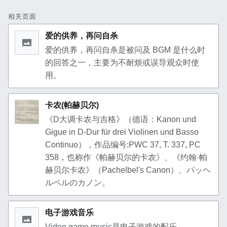
相关页面
爱的供养，再问自杀
爱的供养，再问自杀是被问及 BGM 是什么时
的回答之一，主要为不耐烦或误导观众时使
用。
卡农(帕赫贝尔)
《D大调卡农与吉格》（德语：Kanon und
Gigue in D-Dur für drei Violinen und Basso
Continuo），作品编号:PWC 37, T. 337, PC
358，也称作《帕赫贝尔的卡农》、《约翰·帕
赫贝尔卡农》（Pachelbel's Canon）、パッヘ
ルベルのカノン。
电子游戏音乐
Video game music是电子游戏的配乐。