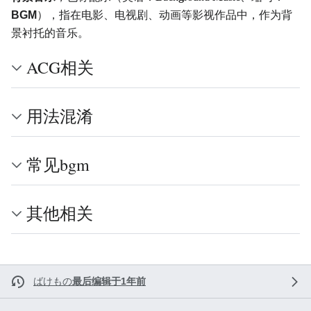
BGM
），指在电影、电视剧、动画等影视作品中，作为背
景衬托的音乐。
ACG相关
用法混淆
常见bgm
其他相关
ばけもの
最后编辑于1年前