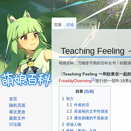
页面
讨论
不转换
Teaching Fee
萌娘百科，万物皆可萌的百科全书！转载请
跳
跳
《
Teaching Feeling 〜和奴隶在一
[
1
]
转
转
FreakilyCharming
发行的一部R-18养
到
到
目录
导
搜
1
简介
首页
航
索
1.1
作者的话
随机页面
1.2
高逼格的
文学性描述
最近更改
1.3
通俗易懂的
平直叙述
最新文件
2
登场人物
讨论版
3
救赎
（
养成
）
之路