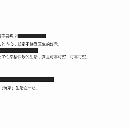
要不要呢？
不要就没得玩了
己的内心，丝毫不接受医生的好意。
，石头都让你摸成粉了
上了
性
幸福快乐的生活，真是可喜可贺，可喜可贺。
有提到
重点都放在希尔薇身上了
（玩家）生活在一起。