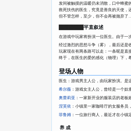
发间被触摸的温暖仍未消散，口中蜂蜜
救死扶伤的医生，究竟是善良的天使，
但不管怎样，至少，你不会再被抛弃了
通俗易懂的
平直叙述
在游戏中玩家将扮演一位医生。由于一
经过激烈的思想斗争（雾），最后还是
玩家现在有两条路可以走：一条呢是直
终于，在医生的爱的感化（物理）下，
登场人物
医生：游戏男主人公，由玩家扮演。是
希尔薇
：游戏女主人公，曾经是一个奴
奥蕾莉亚
：一家新开业的服装店的老板
涅芙依
：小镇里一家咖啡厅的女服务员
菲鲁姆
：一位旅行商人，最近才在小镇
养成