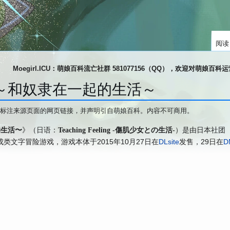
阅读
Moegirl.ICU：萌娘百科流亡社群 581077156（QQ），欢迎对萌娘百
ling ～和奴隶在一起的生活～
标注来源页面的网页链接，并声明引自萌娘百科。内容不可商用。
起的生活〜
》（日语：
）是由日本社团
Teaching Feeling -傷肌少女との生活-
成类文字冒险游戏，游戏本体于2015年10月27日在
DLsite
发售，29日在
D