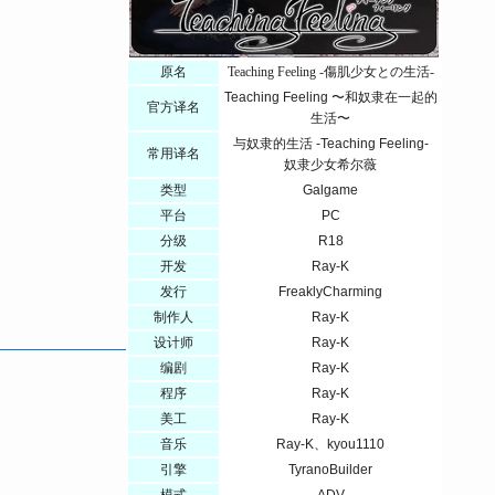
原名
Teaching Feeling -傷肌少女との生活-
Teaching Feeling 〜和奴隶在一起的
官方译名
生活〜
与奴隶的生活 -Teaching Feeling-
常用译名
奴隶少女希尔薇
类型
Galgame
平台
PC
分级
R18
开发
Ray-K
发行
FreaklyCharming
制作人
Ray-K
设计师
Ray-K
编剧
Ray-K
程序
Ray-K
美工
Ray-K
音乐
Ray-K、kyou1110
引擎
TyranoBuilder
模式
ADV