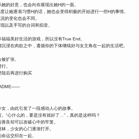
示她的好意，也会向你展现出她H的一面。
感度让她逐渐习惯H的话，她也会变得积极的开始进行一些H的事情。
状况的变化也会不同。
表现以及手写的台词和拟音。
福美好生活的游戏，所以没有True End。
都沉浸在肉欲之中，遵循你的下体继续好与女主角在一起的生活吧。
会被扩张。
进行。
登陆后再进行购买
DME——
少女，由此引发了一段感动人心的故事。
。“心什么的，要是没有就好了…”，真的是这样吗？
与善良却可以攻破心中的牢笼。
树林，少女的心门逐渐打开。
的命运交织在一起。