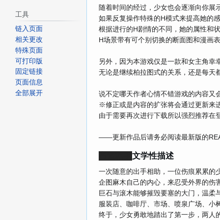
随着时间的经过，少女也会逐渐向你展
工具
如果反复操作特殊的H模式来提高她的
根据进行的H剧情的不同，她的属性和
链入页面
H场景带有可个别切换的断面图和漫画
相关更改
特殊页面
另外，因为本游戏仅是一款和女主角幸幸福
可打印版
固定链接
无论是继续柏拉图式的关系，还是每天
页面信息
全部展开
说不定哪天作者心情不错游戏的内容又
※修正或是内容的扩张将会通过更新来
由于需要再次进行下载所以强烈推荐在
——更新作品后请务必阅读最新版的REA
高逼格的
文学性描述
一次随意的出手相助，一位伤痕累累的
企图麻木自己的内心，来忍受外界的伤害
巨石与滚木能够摧毁要塞的大门，温柔
服装店、咖啡厅、市场、喷泉广场、小
终于，少女勇敢地踏出了第一步，两人