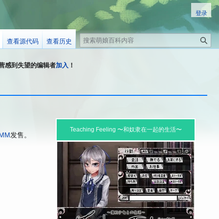
登录
搜
查看源代码
查看历史
索
科运营感到失望的编辑者
加入
！
Teaching Feeling 〜和奴隶在一起的生活〜
MM
发售。