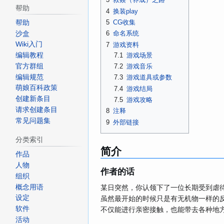
帮助
4
换装play
5
CG收集
帮助
6
命名系统
沙盒
Wiki入门
7
游戏资料
7.1
游戏场景
编辑教程
官方群组
7.2
游戏音乐
编辑规范
7.3
游戏道具或参数
萌娘百科政策
7.4
游戏结局
创建新条目
7.5
游戏攻略
请求创建条目
8
注释
常见问题集
9
外部链接
分类索引
简介
作品
人物
作者的话
组织
概念用语
某日突然，你认领下了一位长期受到虐
设定
虽然最开始的时候只是有无机物一样的
软件
不仅能进行亲密接触，也能带去各种地
活动