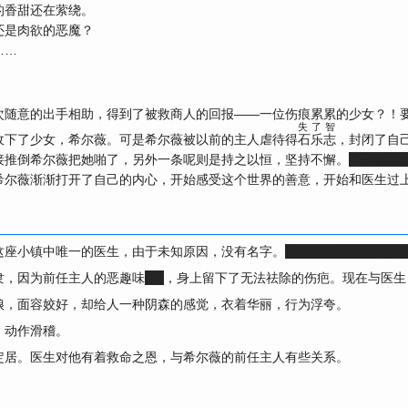
的香甜还在萦绕。
还是肉欲的恶魔？
……
次随意的出手相助，得到了被救商人的回报——一位伤痕累累的少女？！
失 了 智
收下了少女，希尔薇。可是希尔薇被以前的主人虐待得
石乐志
，封闭了自
接推倒希尔薇把她啪了，另外一条呢则是持之以恒，坚持不懈。
天天摸头
希尔薇渐渐打开了自己的内心，开始感受这个世界的善意，开始和医生过
这座小镇中唯一的医生，由于未知原因，没有名字。
也可能有，但是并没
隶，因为前任主人的恶趣味
抖s
，身上留下了无法祛除的伤疤。现在与医生
娘，面容姣好，却给人一种阴森的感觉，衣着华丽，行为浮夸。
，动作滑稽。
定居。医生对他有着救命之恩，与希尔薇的前任主人有些关系。