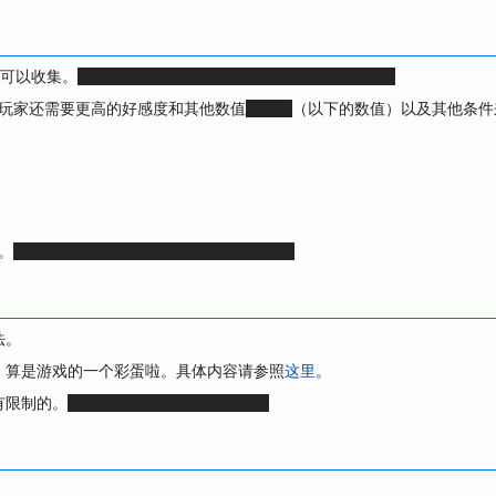
G可以收集。
不过全都是限制级的CG，各位绅士注意身体啊
，玩家还需要更高的好感度和其他数值
淫乱值
（以下的数值）以及其他条件
。
收集的话就必定会触发be所以没办法收集
法。
，算是游戏的一个彩蛋啦。具体内容请参照
这里
。
有限制的。
达拉崩吧斑得贝迪卜多比鲁翁