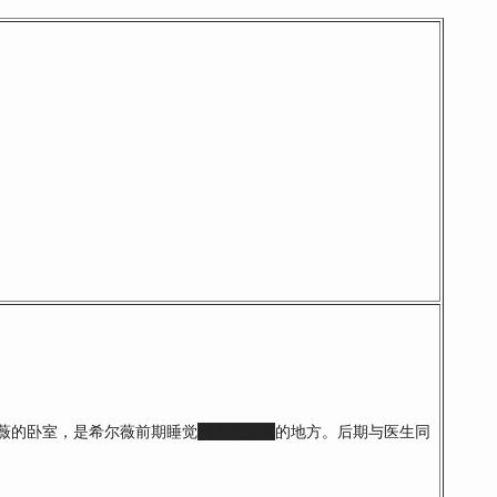
薇的卧室，是希尔薇前期睡觉
和
为爱鼓掌
的地方。后期与医生同