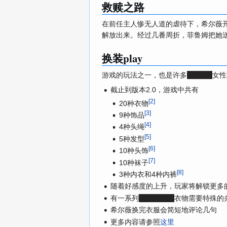
救赎
之路
在前任主人惨无人道的虐待下，希尔薇
解放出来。经过几番周折，菲鲁姆把她
换装play
游戏的玩法之一，也是许多
拒绝h的
女性
截止到版本2.0，游戏中共有
[
2
]
20种衣物
[
3
]
9种饰品
[
4
]
4种头绳
[
5
]
5种发型
[
6
]
10种头饰
[
7
]
10种袜子
[
8
]
3种内衣和4种内裤
随着好感度的上升，玩家将解锁更多
有一系列
很有情趣的
衣物需要特殊的
希尔薇换完衣服会简短地评论几句
更多内容请参照
这里