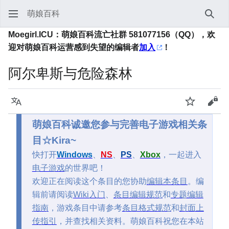
萌娘百科
搜索
Moegirl.ICU：萌娘百科流亡社群 581077156（QQ），欢
迎对萌娘百科运营感到失望的编辑者
加入
！
阿尔卑斯与危险森林
语言
监视
查看
萌娘百科诚邀您参与完善电子游戏相关条
目☆Kira~
快打开
Windows
、
NS
、
PS
、
Xbox
，一起进入
电子游戏
的世界吧！
欢迎正在阅读这个条目的您协助
编辑本条目
。编
辑前请阅读
Wiki入门
、
条目编辑规范
和
专题编辑
指南
，游戏条目中请参考
条目格式规范
和
封面上
传指引
，并查找相关资料。萌娘百科祝您在本站