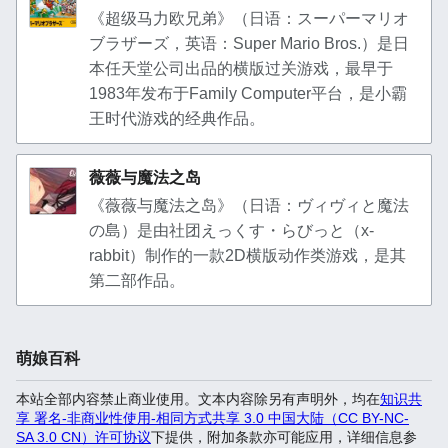
《超级马力欧兄弟》（日语：スーパーマリオ
ブラザーズ，英语：Super Mario Bros.）是日
本任天堂公司出品的横版过关游戏，最早于
1983年发布于Family Computer平台，是小霸
王时代游戏的经典作品。
薇薇与魔法之岛
《薇薇与魔法之岛》（日语：ヴィヴィと魔法
の島）是由社团えっくす・らびっと（x-
rabbit）制作的一款2D横版动作类游戏，是其
第二部作品。
萌娘百科
本站全部内容禁止商业使用。文本内容除另有声明外，均在
知识共
享 署名-非商业性使用-相同方式共享 3.0 中国大陆（CC BY-NC-
SA 3.0 CN）许可协议
下提供，附加条款亦可能应用，详细信息参