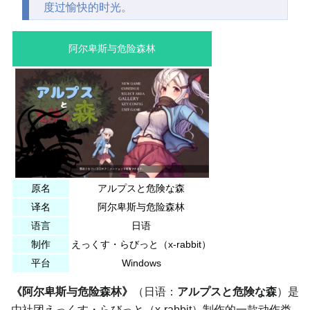
度过愉快的时光。
阿尔卑斯与危险森林
原名
アルプスと危険な森
译名
阿尔卑斯与危险森林
语言
日语
制作
えっくす・らびっと
（x-rabbit）
平台
Windows
《阿尔卑斯与危险森林》
（日语：
アルプスと危険な森
）是
由社团
えっくす・らびっと
（x-rabbit）制作的一款动作类