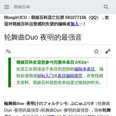
萌娘百科
搜索
Moegirl.ICU：萌娘百科流亡社群 581077156（QQ），欢
迎对萌娘百科运营感到失望的编辑者
加入
！
轮舞曲Duo 夜明的最强音
语言
监视
查看
萌娘百科欢迎您参与完善本条目☆Kira~
欢迎正在阅读这个条目的您协助
编辑本条目
。编
辑前请阅读
Wiki入门
或
条目编辑规范
，并查找相
关资料。萌娘百科祝您在本站度过愉快的时光。
輪舞曲Duo -夜明けのフォルテシモ- ぷにゅぷりff
（轮舞曲
Duo -夜明的最强音-/轮舞曲Duo -黎明的最强音-，简称
轮舞