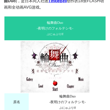
曲Duo
)，是日本同人社团
TinkleBell
创作的18禁FLASH动
画和全动画AVG游戏。
輪舞曲Duo
-夜明けのフォルテシモ-
ぷにゅぷりff
輪舞曲Duo
原名
-夜明けのフォルテシモ-
ぷにゅぷりff