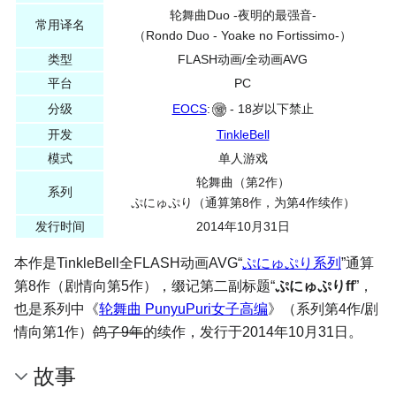
轮舞曲Duo -夜明的最强音-
常用译名
（Rondo Duo - Yoake no Fortissimo-）
类型
FLASH动画/全动画AVG
平台
PC
分级
EOCS
:
- 18岁以下禁止
开发
TinkleBell
模式
单人游戏
轮舞曲（第2作）
系列
ぷにゅぷり（通算第8作，为第4作续作）
发行时间
2014年10月31日
本作是TinkleBell全FLASH动画AVG“
ぷにゅぷり系列
”通算
第8作（剧情向第5作），缀记第二副标题“
ぷにゅぷりff
”，
也是系列中《
轮舞曲 PunyuPuri女子高编
》（系列第4作/剧
情向第1作）
鸽了9年
的续作，发行于2014年10月31日。
故事