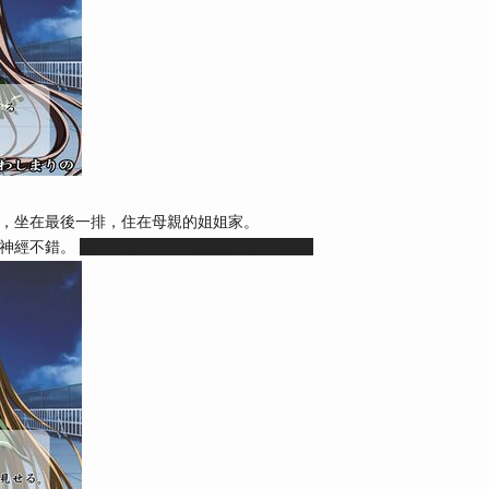
，坐在最後一排，住在母親的姐姐家。
動神經不錯。
真名：美作芽生 也就是慎吾的亲妹