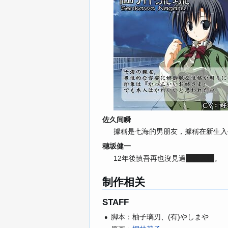
佐久间瞬
據稱是七海的男朋友，據稱在新生入
穗坂健一
12年後慎吾再也沒見過
小說人物
。
制作相关
STAFF
脚本：柚子璃刃、(有)やしまや