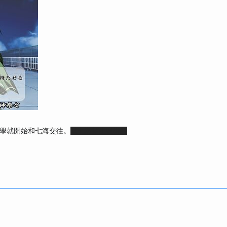
學就開始和七海交往。
是七瀨芽生虛構的