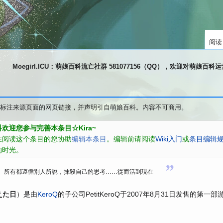
阅读
Moegirl.ICU：萌娘百科流亡社群 581077156（QQ），欢迎对萌娘百
标注来源页面的网页链接，并声明引自萌娘百科。内容不可商用。
欢迎您参与完善本条目☆Kira~
在阅读这个条目的您协助
编辑本条目
。编辑前请阅读
Wiki入门
或
条目编辑
的时光。
”
所有都遵循別人所說，抹殺自己的思考……從而活到現在
）是由
KeroQ
的子公司PetitKeroQ于2007年8月31日发售的第一部
えた日