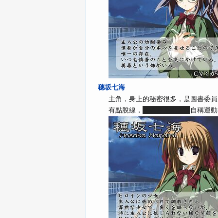
穗坂七海
主角，身上的秘密很多，是圖書委員
有點脫線，
被慎吾侵犯之前
自稱運