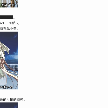
和振動器
。
ZE。有點S。
慎吾為小美。
吾的可怕的眼神。