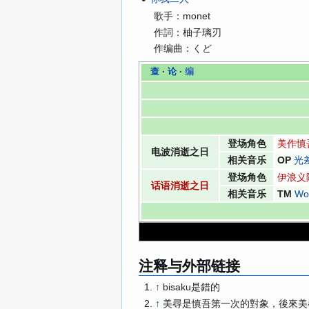
歌手：monet
作詞：柚子璃刃
作编曲：
くど
查
·
论
·
编
登场角色
美作慎
电波消逝之日
相关音乐
OP
光
登场角色
伊浪义
话语消逝之日
相关音乐
TM
Wo
注释与外部链接
↑
bisaku是錯的
↑
美尋是慎吾第一次的對象，後來美