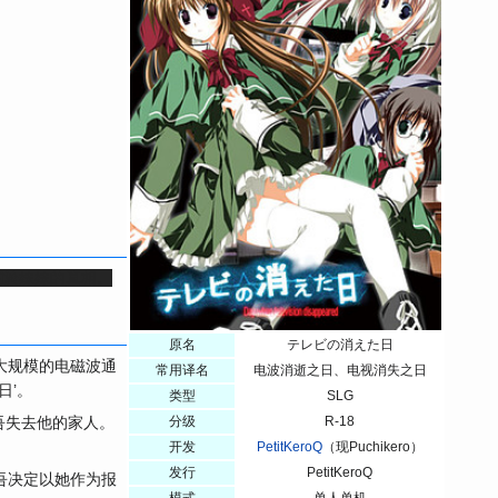
關於妹妹的真相。
原名
テレビの消えた日
大规模的电磁波通
常用译名
电波消逝之日、电视消失之日
日’。
类型
SLG
吾失去他的家人。
分级
R-18
开发
PetitKeroQ
（现Puchikero）
发行
PetitKeroQ
吾决定以她作为报
模式
单人单机