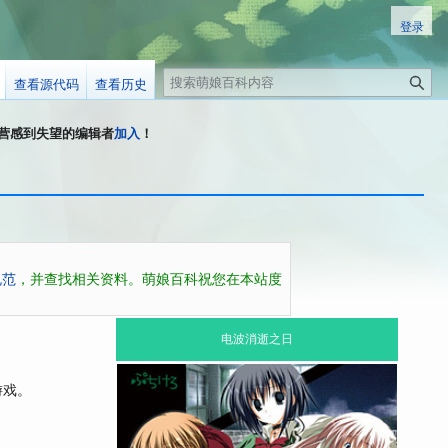
登录
搜
查看源代码
查看历史
索
科运营感到失望的编辑者
加入
！
规范
，并查找相关资料。萌娘百科祝您在本站度
电波消逝之日
游戏。