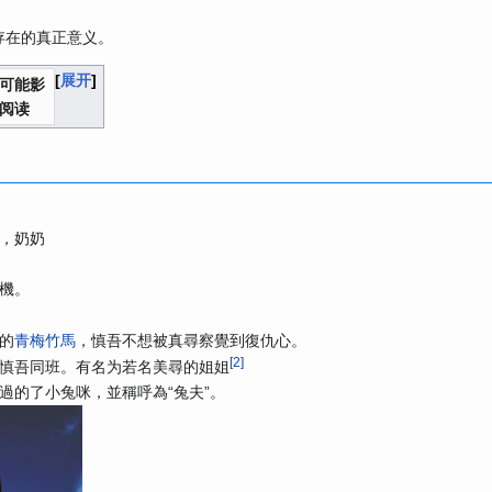
存在的真正意义。
展开
可能影
阅读
，奶奶
機。
的
青梅竹馬
，慎吾不想被真尋察覺到復仇心。
[
2
]
慎吾同班。有名为若名美尋的姐姐
過的了小兔咪，並稱呼為“兔夫”。