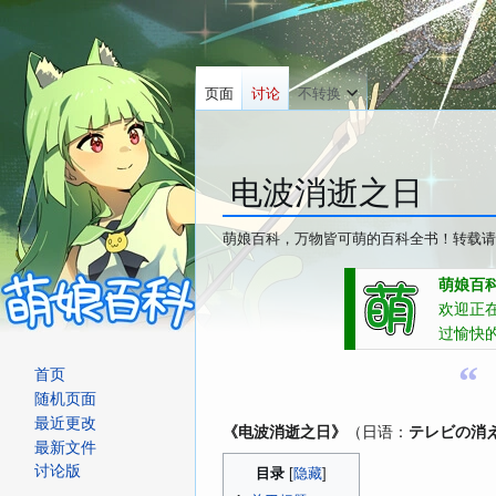
页面
讨论
不转换
电波消逝之日
萌娘百科，万物皆可萌的百科全书！转载请
跳
跳
萌娘百科
转
转
欢迎正
到
到
过愉快
导
搜
“
首页
航
索
随机页面
最近更改
《电波消逝之日》
（日语：
テレビの消
最新文件
讨论版
目录