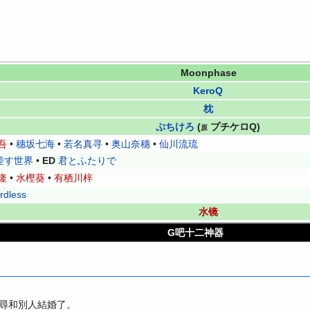
Moonphase
KeroQ
枕
ぷちけろ
(
プチケロQ)
原
吾
•
穗坂七海
•
若名真寻
•
奥山奈穗
•
仙川流琉
•
ED
差す世界
君とふたりで
隆
•
水樫葵
•
有栖川梓
rdless
水镜
G吧十二神器
尋和別人結婚了。