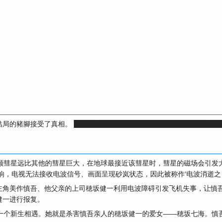
結局的豬腳接受了真相。
其實這是
妹調加強版EX
,不調教女主角也能揭露
那颗彗星远比其他的彗星巨大，在地球最接近该彗星时，彗星的磁场会引发
响，电视无法接收电波信号、画面呈现砂岚状态，因此被称作‘电波消逝之
主角美作慎吾、他父亲的上司穂坂健一利用电波障碍引发飞机失事，让慎
健一进行报复。
与一个新生相遇。她就是杀害慎吾亲人的穂坂健一的爱女——穂坂七海。慎