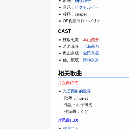
原画：
梱枝莉子
音乐：
ピクセルビー
程序：casper
OP视频制作：パリオ
CAST
穂坂七海：
本山美奈
若名真寻：
川岛莉乃
奥山奈穂：
金田真昼
仙川流琉：
野神奈奈
相关歌曲
片头曲(OP)
光芒四射的世界
歌手：monet
作詞：柚子璃刃
作编曲：
くど
片尾曲(ED)
你我二人