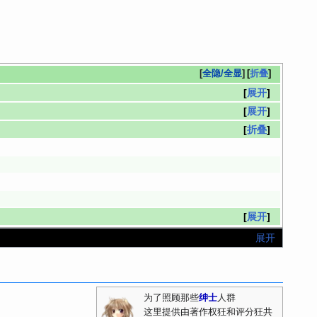
[
全隐/全显
]
折叠
展开
展开
折叠
展开
展开
为了照顾那些
绅士
人群
这里提供由著作权狂和评分狂共