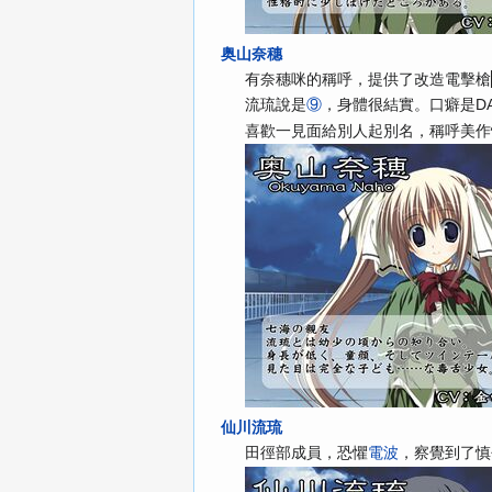
奥山奈穗
有奈穗咪的稱呼，提供了改造電擊槍
流琉說是
⑨
，身體很結實。口癖是DA
喜歡一見面給別人起別名，稱呼美作
仙川流琉
田徑部成員，恐懼
電波
，察覺到了慎