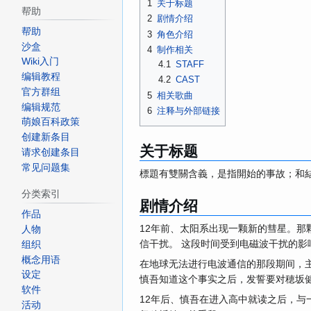
1
关于标题
帮助
2
剧情介绍
帮助
3
角色介绍
沙盒
4
制作相关
Wiki入门
4.1
STAFF
编辑教程
4.2
CAST
官方群组
5
相关歌曲
编辑规范
6
注释与外部链接
萌娘百科政策
创建新条目
关于标题
请求创建条目
常见问题集
標題有雙關含義，是指開始的事故；和
分类索引
剧情介绍
作品
12年前、太阳系出现一颗新的彗星。
人物
信干扰。 这段时间受到电磁波干扰的影
组织
概念用语
在地球无法进行电波通信的那段期间，
设定
慎吾知道这个事实之后，发誓要对穂坂
软件
12年后、慎吾在进入高中就读之后，
活动