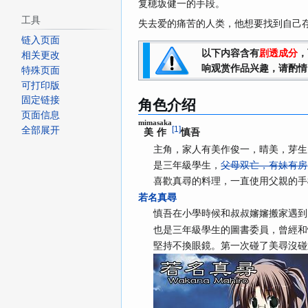
复穂坂健一的手段。
工具
失去爱的痛苦的人类，他想要找到自己
链入页面
以下内容含有
剧透成分
，
相关更改
响观赏作品兴趣，请酌情
特殊页面
可打印版
角色介绍
固定链接
页面信息
mimasaka
[
1
]
全部展开
慎吾
美作
主角，家人有美作俊一，晴美，芽生
是三年級學生，
父母双亡，有妹有房
喜歡真尋的料理，一直使用父親的手
若名真尋
慎吾在小學時候和叔叔嬸嬸搬家遇到
也是三年級學生的圖書委員，曾經和
堅持不換眼鏡。第一次碰了美尋沒碰