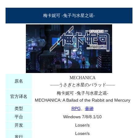
梅卡妮可 -兔子与水星之谣-
MECHANICA
原名
――うさぎと水星のバラッド――
梅卡妮可 -兔子与水星之谣-
官方译名
MECHANICA: A Ballad of the Rabbit and Mercury
类型
RPG
、
音游
平台
Windows 7/8/8.1/10
开发
Loser/s
Loser/s
发行