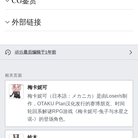
CG鉴赏
外部链接
磷烁
最后编辑于1年前
相关页面
梅卡妮可
梅卡妮可（日本語：メカニカ）是由Loser/s制
作，OTAKU Plan汉化发行的赛博朋克、时间
轮回系解谜RPG游戏《梅卡妮可-兔子与水星之
谣-》的登场角色。
铃木