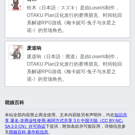
铃木（日本語：スズキ）是由Loser/s制作，
OTAKU Plan汉化发行的赛博朋克、时间轮回
系解谜RPG游戏《梅卡妮可-兔子与水星之
谣-》的登场角色。
废道响
废道响（日本語：廃道）是由Loser/s制作，
OTAKU Plan汉化发行的赛博朋克、时间轮回
系解谜RPG游戏《梅卡妮可-兔子与水星之
谣-》的登场角色。
萌娘百科
本站全部内容禁止商业使用。文本内容除另有声明外，均在
知识共
享 署名-非商业性使用-相同方式共享 3.0 中国大陆（CC BY-NC-
SA 3.0 CN）许可协议
下提供，附加条款亦可能应用，详细信息参
见
萌娘百科:著作权信息
。