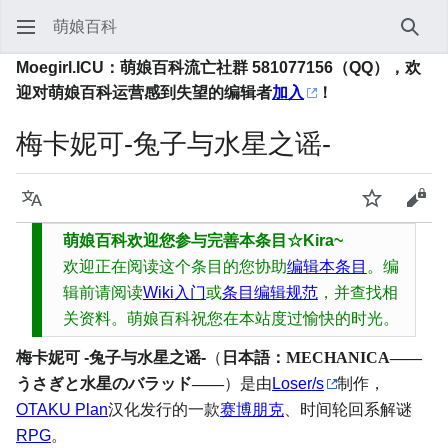
萌娘百科
搜索
Moegirl.ICU：萌娘百科流亡社群 581077156（QQ），欢
迎对萌娘百科运营感到失望的编辑者
加入
！
梅卡妮可-兔子与水星之谣-
语言
监视
查看
萌娘百科欢迎您参与完善本条目☆Kira~
欢迎正在阅读这个条目的您协助
编辑本条目
。编
辑前请阅读
Wiki入门
或
条目编辑规范
，并查找相
关资料。萌娘百科祝您在本站度过愉快的时光。
梅卡妮可 -兔子与水星之谣-
（
日本語：MECHANICA――
うさぎと水星のバラッド――
）是由
Loser/s
制作，
OTAKU Plan
汉化发行的一款
赛博朋克
、时间轮回系解谜
RPG
。