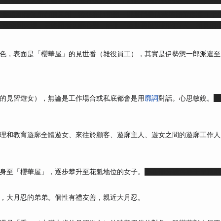
）導致左眼失明，隨著右眼跟著視力衰退，對此懷抱歉疚的凜（千早）轉
次邂逅和得知所有的真相，後來在伊勢惣一郎登門尋仇兼準備帶走凜（千
不救奔回火場，最終兩者互訴心聲，許下「來世再以更好的方式」相見的
tch版追加攻略角色，表面是「櫻華屋」的見世番（雜役員工），其實是伊勢惣一
的見習遊女），無論是工作場合或私底都會是用
廓詞
對話。心思敏銳。
曾
理和教育遊廓全體遊女、來往於顧客、遊廓主人、遊女之間的遊廓工作人
身至「櫻華屋」，逐步攀升至花魁地位的女子。
会在部分线路给千早送助
，大月忍的弟弟。個性有禮友善，親近大月忍。