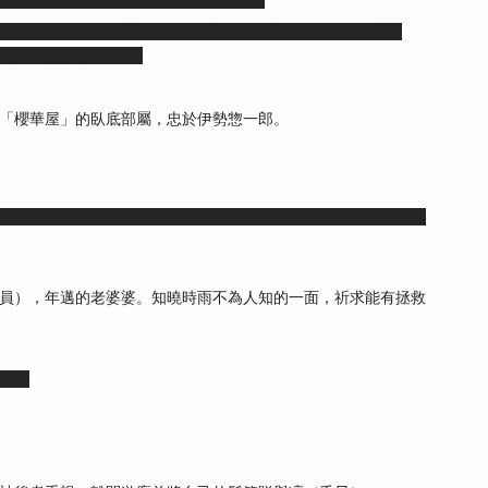
而將出賣初夜的收入購置
眼鏡
贈與時雨。
早）時，時雨為了贖罪兼對凜（千早）放手而縱火燒了「櫻華
心願，雙雙殉葬火海。
郎派遣至「櫻華屋」的臥底部屬，忠於伊勢惣一郎。
在和千早聊天时表示希望成为千早一样的花魁，千早本人对柚的
員），年邁的老婆婆。知曉時雨不為人知的一面，祈求能有拯救
攻。