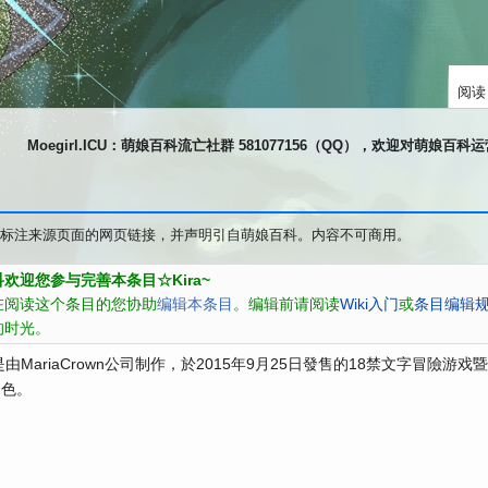
阅读
Moegirl.ICU：萌娘百科流亡社群 581077156（QQ），欢迎对萌娘百
标注来源页面的网页链接，并声明引自萌娘百科。内容不可商用。
欢迎您参与完善本条目☆Kira~
在阅读这个条目的您协助
编辑本条目
。编辑前请阅读
Wiki入门
或
条目编辑
的时光。
是由MariaCrown公司制作，於2015年9月25日發售的18禁文字冒險游
角色。