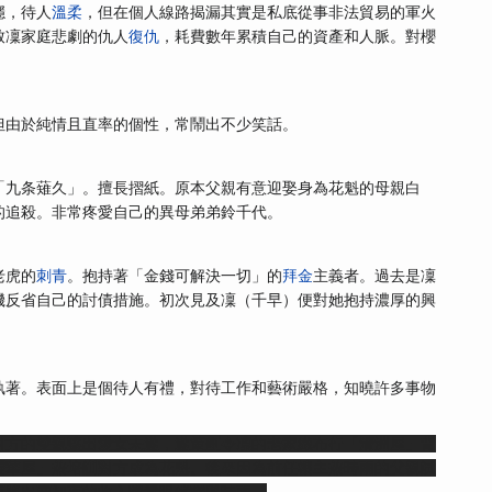
穩，待人
溫柔
，但在個人線路揭漏其實是私底從事非法貿易的軍火
致凜家庭悲劇的仇人
復仇
，耗費數年累積自己的資產和人脈。對櫻
但由於純情且直率的個性，常鬧出不少笑話。
「九条薙久」。擅長摺紙。原本父親有意迎娶身為花魁的母親白
的追殺。非常疼愛自己的異母弟弟鈴千代。
老虎的
刺青
。抱持著「金錢可解決一切」的
拜金
主義者。過去是凜
機反省自己的討債措施。初次見及凜（千早）便對她抱持濃厚的興
執著。表面上是個待人有禮，對待工作和藝術嚴格，知曉許多事物
對方的雙親讓出愛女未遂，遂策劃令凜的老家織布行「清洲屋」背
櫻華屋」兼培訓對方成為花魁。後來因為前任樓主兼時雨的父親試