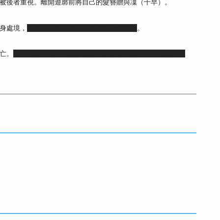
被後者重視。離開遊廓前將自己的髮簪贈與凜（千早）。
身處境，
後來在真相線遭櫻華屋時雨凌虐致死
。
亡。
但千早本人由于目睹双亲惨死的场景受到打击而选择性失