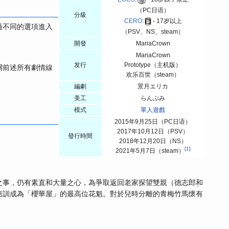
（PC日语）
分級
CERO
:
- 17岁以上
過不同的選項進入
（PSV、NS、steam）
開發
MariaCrown
MariaCrown
发行
Prototype（主机版）
關前述所有劇情線
欢乐百世（steam）
編劇
景月エリカ
美工
らんぶみ
模式
單人遊戲
2015年9月25日（PC日语）
2017年10月12日（PSV）
發行時間
2018年12月20日（NS）
[
1
]
2021年5月7日（steam）
之事，仍有素直和大量之心，為爭取返回老家探望雙親（德志郎和
培訓成為「櫻華屋」的最高位花魁。對於兒時分離的青梅竹馬懷有