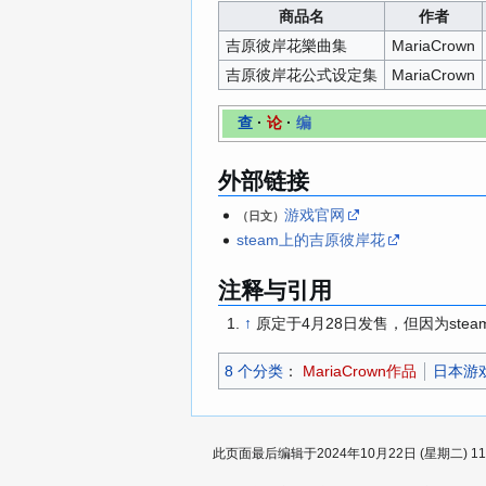
商品名
作者
吉原彼岸花樂曲集
MariaCrown
吉原彼岸花公式设定集
MariaCrown
查
·
论
·
编
外部链接
游戏官网
（日文）
steam上的吉原彼岸花
注释与引用
↑
原定于4月28日发售，但因为ste
8 个分类
：​
MariaCrown作品
日本游
此页面最后编辑于2024年10月22日 (星期二) 11