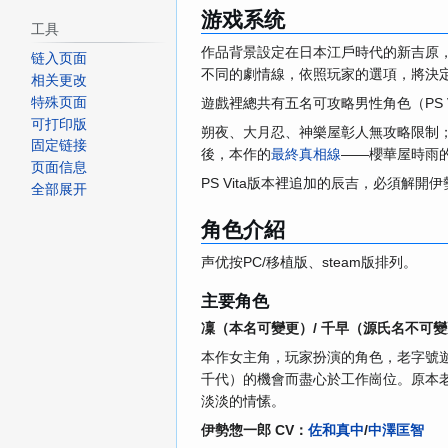
游戏系统
工具
作品背景設定在日本江戶時代的新吉原
链入页面
不同的劇情線，依照玩家的選項，將決
相关更改
特殊页面
遊戲裡總共有五名可攻略男性角色（PS V
可打印版
朔夜、大月忍、神樂屋彰人無攻略限制
固定链接
後，本作的
最終真相線
——櫻華屋時雨
页面信息
PS Vita版本裡追加的辰吉，必須解開
全部展开
角色介紹
声优按PC/移植版、steam版排列。
主要角色
凜（本名可變更）/ 千早（源氏名不可變
本作女主角，玩家扮演的角色，老字號
千代）的機會而盡心於工作崗位。原本
淡淡的情愫。
伊勢惣一郎 CV：
佐和真中
/
中澤匡智