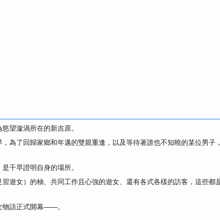
為慾望漩渦所在的新吉原。
早，為了回歸家鄉和年邁的雙親重逢，以及等待著誰也不知曉的某位男子
，是千早證明自身的場所。
見習遊女）的柚、共同工作且心強的遊女、還有各式各樣的訪客，這些都
女物語正式開幕——。