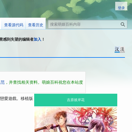
登录
搜
查看源代码
查看历史
索
科运营感到失望的编辑者
加入
！
规范
，并查找相关资料。萌娘百科祝您在本站度
戏暨戀愛遊戲。移植版
吉原彼岸花