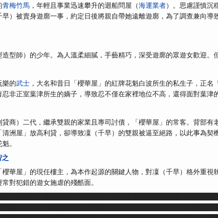
的
青梅竹馬
，年輕且事業迅速攀升的迴船問屋（
海運業者
）。思慮謹慎沉
千早）被賣身遊廓一事，約定日後將親自帶她遠離遊廓，為了調查兼向導
型造型師）的少年。為人溫柔細膩，手藝精巧，深受遊廓的眾遊女歡迎。
玩樂的
武士
，大名和昔日「櫻華屋」的紅牌花魁白波所生的私生子，正名
著忍非正室葉津所生的嫡子，導致忍不僅在家裡地位不高，還得面對葉津
利貸商）二代，繼承雙親的家業且專司討債，「櫻華屋」的常客。背部有
「清洲屋」放高利貸，卻導致凜（千早）的雙親被逼至絕路，以此事為契
花魁。
智之
「櫻華屋」的現任樓主，為本作起源的關鍵人物，對凜（千早）格外重視
經常對犯錯的遊女施虐的殘酷面。
的凜（千早），贈與對方一朵彼岸花，知曉後者身分和家庭後，試圖請求
導致凜（千早）的雙親被逼至上吊輕生，藉此契機將凜（千早）收容在「