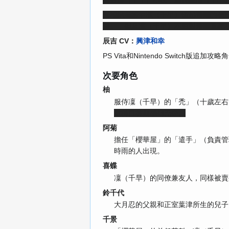
圖對凜（千早）不軌，為保護凜（千早
真相結局線
中凜（千早）憶起時雨的初
屋」，但是凜（千早）不願對時雨見死
辰吉 CV：
興津和幸
PS Vita和Nintendo Swi
次要角色
柚
服侍凜（千早）的「禿」（十歲左右
这种目标则感到无奈。
阿菊
擔任「櫻華屋」的「遣手」（負責管
時雨的人出現。
喜蝶
凜（千早）的同僚兼友人，同樣被賣
鈴千代
大月忍的父親和正室葉津所生的兒子
千景