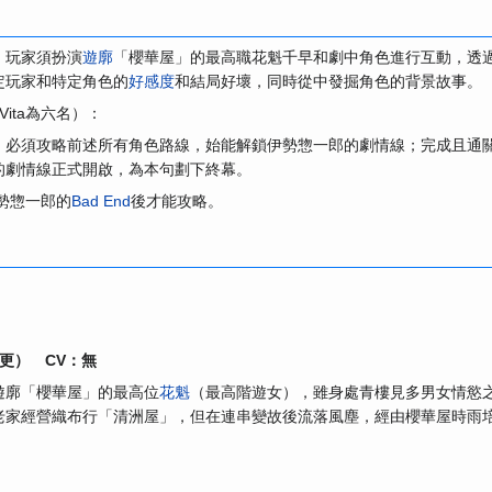
，玩家須扮演
遊廓
「櫻華屋」的最高職花魁千早和劇中角色進行互動，透
定玩家和特定角色的
好感度
和結局好壞，同時從中發掘角色的背景故事。
ita為六名）：
；必須攻略前述所有角色路線，始能解鎖伊勢惣一郎的劇情線；完成且通
的劇情線正式開啟，為本句劃下終幕。
伊勢惣一郎的
Bad End
後才能攻略。
更） CV：無
遊廓「櫻華屋」的最高位
花魁
（最高階遊女），雖身處青樓見多男女情慾
老家經營織布行「清洲屋」，但在連串變故後流落風塵，經由櫻華屋時雨