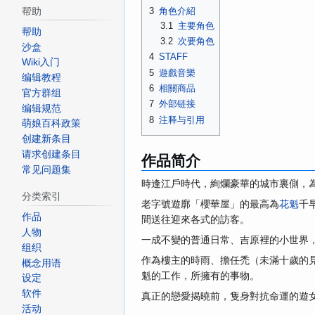
3
角色介紹
帮助
3.1
主要角色
帮助
3.2
次要角色
沙盒
4
STAFF
Wiki入门
5
遊戲音樂
编辑教程
6
相關商品
官方群组
7
外部链接
编辑规范
8
注释与引用
萌娘百科政策
创建新条目
请求创建条目
作品简介
常见问题集
時逢江戶時代，絢爛豪華的城市裏側，
分类索引
老字號遊廓「櫻華屋」的最高為
花魁
千
作品
間送往迎來各式的訪客。
人物
一成不變的普通日常、吉原裡的小世界
组织
作為樓主的時雨、擔任禿（未滿十歲的
概念用语
魁的工作，所擁有的事物。
设定
软件
真正的戀愛揭曉前，隻身對抗命運的遊
活动