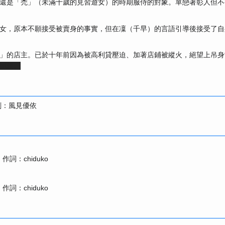
還是「禿」（未滿十歲的見習遊女）的時期服侍的對象。單戀著彰人但不
女，原本不願接受被賣身的事實，但在凜（千早）的言語引導後接受了自
」的店主。已於十年前因為被高利貸壓迫、加著店鋪被縱火，絕望上吊身
团聚。
劃：風見優依
 作詞：chiduko
）
 作詞：chiduko