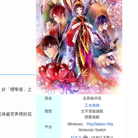
，於「櫻華屋」之
原名
吉原彼岸花
乙女游戏
類型
文字冒險遊戲
是身處苦界裡的花
戀愛遊戲
Windows、
PlayStation Vita
、
平台
Nintendo Switch
EOCS
:
- 18岁以下禁止