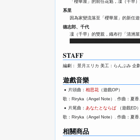
「櫻華屋」的前任花魁，凜（千早）
系里
因為家變流落至「櫻華屋」的新任遊
德志郎、千代
凜（千早）的雙親，織布行「清洲屋
忆，一直以为能赎身离开吉原和双亲
STAFF
編劇： 景月エリカ 美工：らんぶみ 企
遊戲音樂
片頭曲：
相思花
（遊戲OP）
歌：Riryka（Angel Note）. 作曲：夏香.
片尾曲：
あなたとならば
（遊戲ED
歌：Riryka（Angel Note）. 作曲：夏香.
相關商品