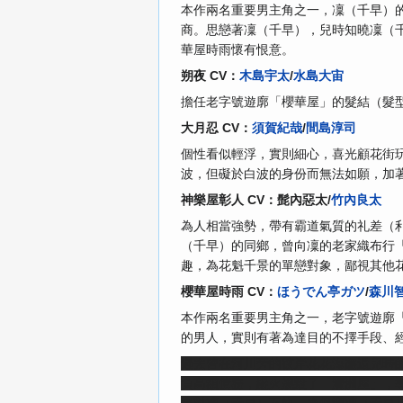
本作兩名重要男主角之一，凜（千早）
商。思戀著凜（千早），兒時知曉凜（
華屋時雨懷有恨意。
朔夜 CV：
木島宇太
/
水島大宙
擔任老字號遊廓「櫻華屋」的髮結（髮
大月忍 CV：
須賀紀哉
/
間島淳司
個性看似輕浮，實則細心，喜光顧花街
波，但礙於白波的身份而無法如願，加
神樂屋彰人 CV：髭內惡太/
竹內良太
為人相當強勢，帶有霸道氣質的礼差（
（千早）的同鄉，曾向凜的老家織布行
趣，為花魁千景的單戀對象，鄙視其他
櫻華屋時雨 CV：
ほうでん亭ガツ
/
森川
本作兩名重要男主角之一，老字號遊廓
的男人，實則有著為達目的不擇手段、
過去曾在
河川
旁的
彼岸花
花海
邂逅兒時
負高額債務，縱火燒毀了「清洲屋」，