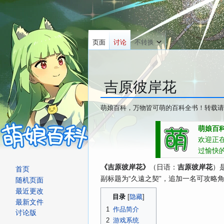
页面
讨论
不转换
吉原彼岸花
萌娘百科，万物皆可萌的百科全书！转载请
跳
跳
萌娘百科
转
转
欢迎正
到
到
过愉快
导
搜
《吉原彼岸花》
（日语：
）
吉原彼岸花
首页
航
索
副标题为“久遠之契”，追加一名可攻略
随机页面
最近更改
目录
最新文件
1
作品简介
讨论版
2
游戏系统