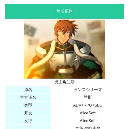
兰斯系列
男主角兰斯
原名
ランスシリーズ
官方译名
兰斯
类型
ADV+RPG+SLG
开发
AliceSoft
发行
AliceSoft
兰斯 寻找小光