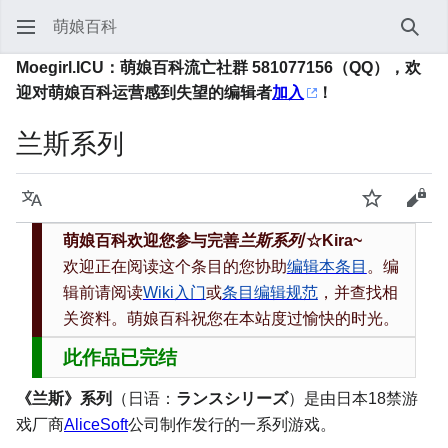
萌娘百科
搜索
Moegirl.ICU：萌娘百科流亡社群 581077156（QQ），欢
迎对萌娘百科运营感到失望的编辑者
加入
！
兰斯系列
语言
监视
查看
萌娘百科欢迎您参与完善
兰斯系列
☆Kira~
欢迎正在阅读这个条目的您协助
编辑本条目
。编
辑前请阅读
Wiki入门
或
条目编辑规范
，并查找相
关资料。萌娘百科祝您在本站度过愉快的时光。
此作品已完结
《兰斯》系列
（日语：
ランスシリーズ
）是由日本18禁游
戏厂商
AliceSoft
公司制作发行的一系列游戏。