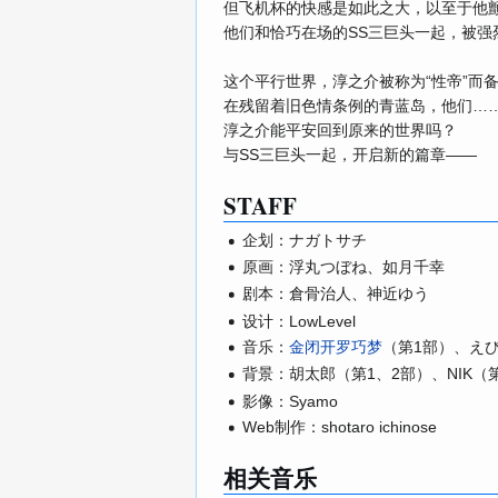
但飞机杯的快感是如此之大，以至于他
他们和恰巧在场的SS三巨头一起，被强
这个平行世界，淳之介被称为“性帝”而
在残留着旧色情条例的青蓝岛，他们…
淳之介能平安回到原来的世界吗？
与SS三巨头一起，开启新的篇章——
STAFF
企划：ナガトサチ
原画：
、
浮丸つぼね
如月千幸
剧本：
、
倉骨治人
神近ゆう
设计：LowLevel
音乐：
金闭开罗巧梦
（第1部）、
え
背景：
（第1、2部）、NIK（
胡太郎
影像：Syamo
Web制作：shotaro ichinose
相关音乐