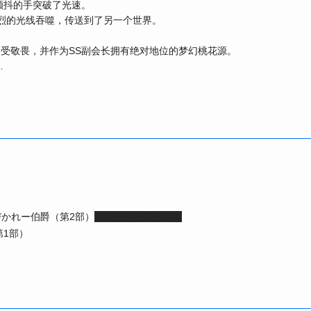
颤抖的手突破了光速。
烈的光线吞噬，传送到了另一个世界。
备受敬畏，并作为SS副会长拥有绝对地位的梦幻桃花源。
…
（第2部）
其实就是换了个马甲
びかれー伯爵
第1部）