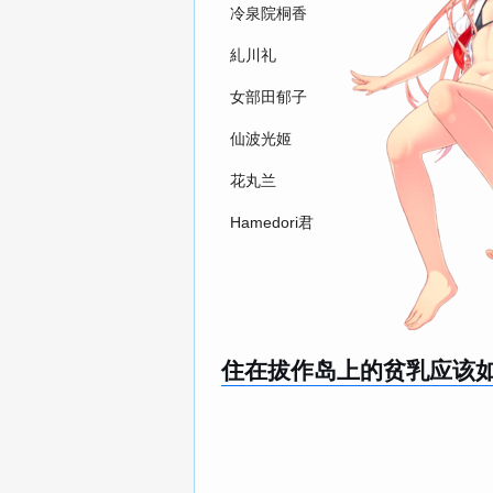
冷泉院桐香
糺川礼
女部田郁子
仙波光姬
花丸兰
Hamedori君
住在拔作岛上的贫乳应该如