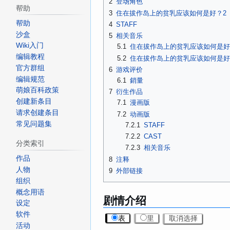
2
登场角色
帮助
3
住在拔作岛上的贫乳应该如何是好？2
帮助
4
STAFF
沙盒
5
相关音乐
Wiki入门
5.1
住在拔作岛上的贫乳应该如何是好
编辑教程
5.2
住在拔作岛上的贫乳应该如何是好
官方群组
6
游戏评价
编辑规范
6.1
銷量
萌娘百科政策
7
衍生作品
创建新条目
7.1
漫画版
请求创建条目
7.2
动画版
常见问题集
7.2.1
STAFF
7.2.2
CAST
分类索引
7.2.3
相关音乐
作品
8
注释
人物
9
外部链接
组织
概念用语
剧情介绍
设定
软件
表
里
取消选择
活动