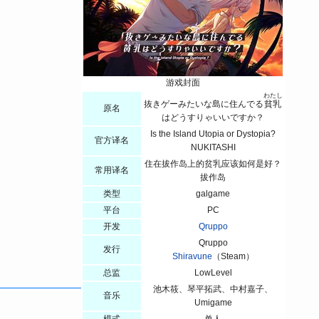
游戏封面
わたし
抜きゲーみたいな島に住んでる
貧乳
原名
はどうすりゃいいですか？
Is the Island Utopia or Dystopia?
官方译名
NUKITASHI
住在拔作岛上的贫乳应该如何是好？
常用译名
拔作岛
类型
galgame
平台
PC
开发
Qruppo
Qruppo
发行
Shiravune
（Steam）
总监
LowLevel
池木筱、琴平拓武、中村嘉子、
音乐
Umigame
模式
单人