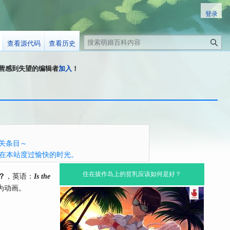
登录
搜
查看源代码
查看历史
索
科运营感到失望的编辑者
加入
！
关条目～
在本站度过愉快的时光。
住在拔作岛上的贫乳应该如何是好？
，英语：
？
Is the
为动画。