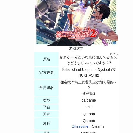
游戏封面
わたし
抜きゲーみたいな島に住んでる
貧乳
原名
はどうすりゃいいですか？2
Is the Island Utopia or Dystopia?2
官方译名
NUKITASHI2
住在拔作岛上的贫乳应该如何是好？
常用译名
2
拔作岛2
类型
galgame
平台
PC
开发
Qruppo
Qruppo
发行
Shiravune
（Steam）