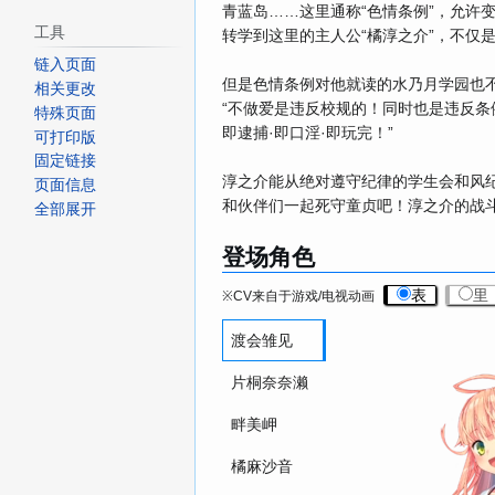
青蓝岛……这里通称“色情条例”，允许
工具
转学到这里的主人公“橘淳之介”，不仅
链入页面
但是色情条例对他就读的水乃月学园也
相关更改
“不做爱是违反校规的！同时也是违反条
特殊页面
即逮捕·即口淫·即玩完！”
可打印版
固定链接
淳之介能从绝对遵守纪律的学生会和风纪
页面信息
和伙伴们一起死守童贞吧！淳之介的战
全部展开
登场角色
表
里
※CV来自于游戏/电视动画
渡会雏见
片桐奈奈濑
畔美岬
橘麻沙音