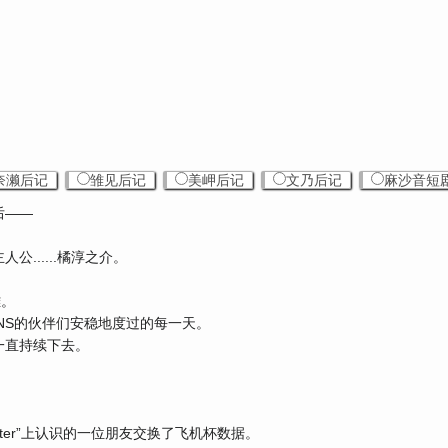
奈濑后记
雏见后记
美岬后记
文乃后记
麻沙音短
后——
......橘淳之介。
雄。
NS的伙伴们安稳地度过的每一天。
一直持续下去。
tter”上认识的一位朋友交换了飞机杯数据。