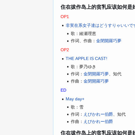
住在拔作岛上的贫乳应该如何是
OP1
非実在系女子達はどうすりゃいいで
歌：
綾瀬理恵
作词、作曲：
金閉開羅巧夢
OP2
THE APPLE IS CAST!
歌：
夢乃ゆき
作词：
、
金閉開羅巧夢
知代
作曲：
金閉開羅巧夢
ED
May day+
歌：
雪
作词：
、
えびかれー伯爵
知代
作曲：
えびかれー伯爵
住在拔作岛上的贫乳应该如何是