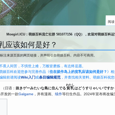
阅读
Moegirl.ICU：萌娘百科流亡社群 581077156（QQ），欢迎对萌娘百
乳应该如何是好？
标注来源页面的网页链接，并声明引自萌娘百科。内容不可商用。
不畏人间苦，不惧世上难，万般皆磨炼，有志终逞愿。
萌娘百科欢迎您参与完善作品《
住在拔作岛上的贫乳应该如何是好？
》相
编辑前请阅读
Wiki入门
或
条目编辑规范
，并查找相关资料。萌娘百科祝您
わたし
》（日语：
抜きゲーみたいな島に住んでる
貧乳
はどうすりゃいいですか
po开发的一款
Galgame
，并有漫画、
续作
等衍生作品。2024年宣布将改编