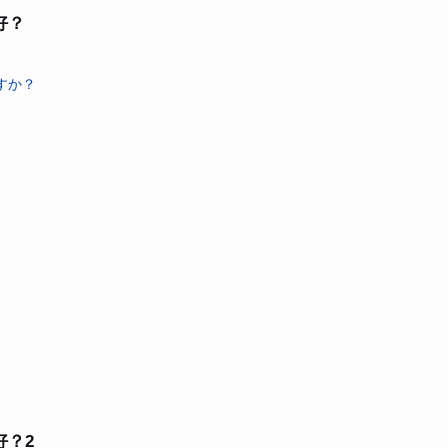
好？
すか？
好？2