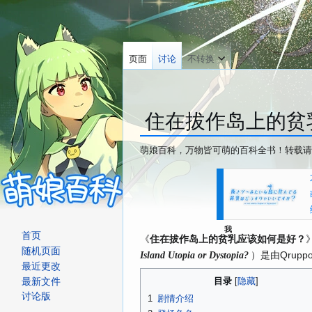
页面
讨论
不转换
住在拔作岛上的贫
萌娘百科，万物皆可萌的百科全书！转载请
跳
跳
转
转
到
到
导
搜
我
首页
航
索
《
住在拔作岛上的
贫乳
应该如何是好？
随机页面
）是由Qrup
Island Utopia or Dystopia?
最近更改
目录
最新文件
讨论版
1
剧情介绍