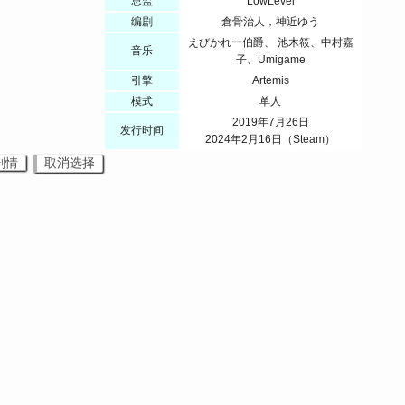
总监
LowLevel
编剧
倉骨治人，神近ゆう
えびかれー伯爵、 池木筱、中村嘉
音乐
子、Umigame
引擎
Artemis
模式
单人
2019年7月26日
发行时间
2024年2月16日（Steam）
剧情
取消选择